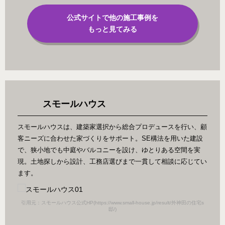
公式サイトで他の施工事例を
もっと見てみる
スモールハウス
スモールハウスは、建築家選択から総合プロデュースを行い、顧
客ニーズに合わせた家づくりをサポート。SE構法を用いた建設
で、狭小地でも中庭やバルコニーを設け、ゆとりある空間を実
現。土地探しから設計、工務店選びまで一貫して相談に応じてい
ます。
田の住宅s
引用元：スモールハウス公式HP(https://www.small-house.jp/result/外神田の住宅s
引用元：
邸/)