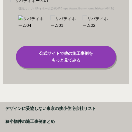
/)
引用元：リバティホーム公式HP(https://www.liberty-home.biz/work/643/)
引
公式サイトで他の施工事例を
もっと見てみる
デザインに妥協しない東京の狭小住宅会社リスト
狭小物件の施工事例まとめ