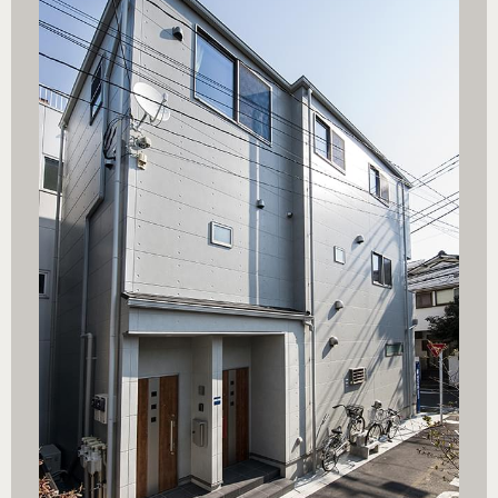
小住宅.ph
引用元：ブ