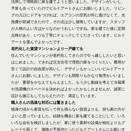
活用して増税前に家を建てようと思いました。デザインがいいし、
予算も合っていたのでビルドアートさんにお願いしました。リビン
グの入口にドアをつければ、エアコンの空気が外に逃げなくて、光
熱費が節減できたので、その点は少し後悔していますが、スタッフ
が人柄のよい方ばかりなのがうれしいですね。家を建てた後に定期
点検があり、いつも丁寧にチェックしてくださっています。ビルド
アートを選んでよかったです。
老朽化した賃貸マンションより一戸建てを
住んでいたマンションが老朽化してきたので引っ越ししたいと思い
はじめました。できれば注文住宅で理想の家をつくりたい。費用が
安くて設計の自由度が高いし、デザインもかっこいいビルドアート
さんにお願いしました。デザインも間取りもかなり無理をいいまし
たが、要望をかなえてもらえました。もう少し動線を考えて冷蔵庫
や洗濯機のスペースを決めればよかったかもしれませんが、誠実に
設計も施工もしてもらえたので、満足しています。
職人さんの迅速な対応には驚きました
独身の頃から家賃を払って何も残らない賃貸よりも、持ち家の方が
よいと思っていました。結婚を機会に家を建てることにして、いろ
いろな会社を検討しましたが、家に使う素材や設備が他社よりもグ
レードが高くて、価格が予算内だったビルドアートさんにお願いす