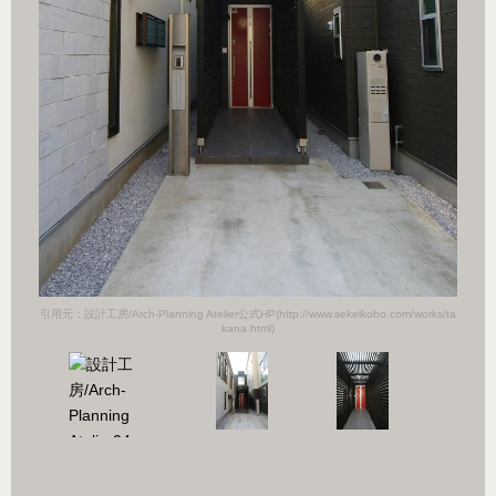
orks/ta
引用元：設計工房/Arch-Planning Atelier公式HP(http://www.sekeikobo.com/works/ta
引用元：設計
kana.html)