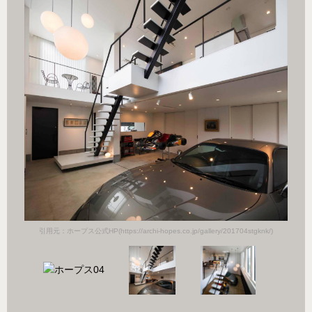
k/)
引用
引用元：ホープス公式HP(https://archi-hopes.co.jp/gallery/201704stgknk/)