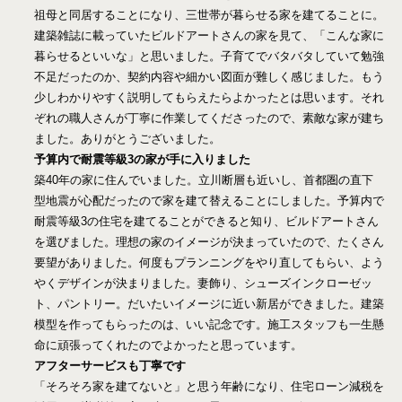
祖母と同居することになり、三世帯が暮らせる家を建てることに。
建築雑誌に載っていたビルドアートさんの家を見て、「こんな家に
暮らせるといいな」と思いました。子育てでバタバタしていて勉強
不足だったのか、契約内容や細かい図面が難しく感じました。もう
少しわかりやすく説明してもらえたらよかったとは思います。それ
ぞれの職人さんが丁寧に作業してくださったので、素敵な家が建ち
ました。ありがとうございました。
予算内で耐震等級3の家が手に入りました
築40年の家に住んでいました。立川断層も近いし、首都圏の直下
型地震が心配だったので家を建て替えることにしました。予算内で
耐震等級3の住宅を建てることができると知り、ビルドアートさん
を選びました。理想の家のイメージが決まっていたので、たくさん
要望がありました。何度もプランニングをやり直してもらい、よう
やくデザインが決まりました。妻飾り、シューズインクローゼッ
ト、パントリー。だいたいイメージに近い新居ができました。建築
模型を作ってもらったのは、いい記念です。施工スタッフも一生懸
命に頑張ってくれたのでよかったと思っています。
アフターサービスも丁寧です
「そろそろ家を建てないと」と思う年齢になり、住宅ローン減税を