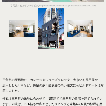
引用元：ビルドアート公式HP(https://www.buildart.co.jp/archives/works/10026/)
三角形の変形地に、ガレージやシューズクロック、大きいお風呂屋や
広々としたLDKなど、要望の多く難易度の高い注文にもビルドアートは対
応しました。
外観は三角形の敷地に合わせて、3階建てで三角形の住宅を建てられてい
ます。内装は、19.6帖もの広々としたリビングと家族4人全員の部屋を用