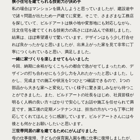
狭小住宅を建てられる技術力が決め手
私の場合はマンションを購入しようと思っていましたが、建設途中
で諸々問題が出たため一戸建てに変更。そこで、さまざまな工務店
を探していて、ビルドアートは狭小地や変形地にも対応しながら、
注文住宅を建ててくれる技術力の高さにほれ込んで依頼しました。
結果は、ほぼ希望通りで驚いています。デザインはもう少し打合せ
れば良かったかなと思いましたが、出来上がった家を見て非常に丁
寧につくられていると思い、満足しました。
一緒に家づくりを楽しませてもらいました
今回、納期に余裕がなくこちらの都合で急がせてしまったため、デ
ザインの打ち合わせにもう少し力を入れたかったと思いました。し
かし、完成までの施工や状況を1つひとつ確認できるので、1つの
部品から大きな家へと変化していく様子に驚き楽しみながら待つこ
とができました。また、ビルドアートの社長をはじめ、社員皆様が
明るく人柄の良い方々ばかりで安心してお話や施工を任せられて満
足です。施工後の定期メンテナンスは、担当の方がいつも丁寧に対
応してくれてほんとうに感謝しています。ビルドアートさんには今
後とも何かとお願いしたいと思います。
三世帯同居の家を建てるためにがんばりました
母の仕事復帰、子どもの保育園入園を機に仕事に復帰しましたが、