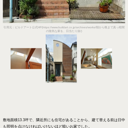
引用元：ビルドアート公式HP(https://www.buildart.co.jp/archives/works/朝から晩まで真っ暗闇
の陰気な家を、日当たり抜/)
敷地面積13.3坪で、隣近所にも住宅があることから、建て替える前は日中
も照明を点けなければいけないほど暗いお家でした。