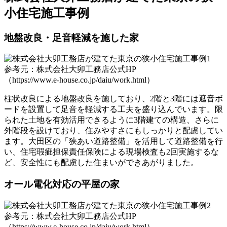
小住宅施工事例
地盤改良・足音軽減を施した家
参考元：株式会社大卯工務店公式HP
（https://www.e-house.co.jp/daiu/work.html）
柱状改良による地盤改良を施しており、2階と3階には遮音ボ
ードを設置して足音を軽減する工夫を盛り込んでいます。限
られた土地を有効活用できるように3階建ての構造、さらに
外階段を設けており、住みやすさにもしっかりと配慮してい
ます。大田区の「狭あい道路整備」を活用して道路整備を行
い、住宅瑕疵担保責任保険による現場検査も2回実施するな
ど、安全性にも配慮した住まいができあがりました。
オール電化対応の平屋の家
参考元：株式会社大卯工務店公式HP
（https://www.e-house.co.jp/daiu/work.html）