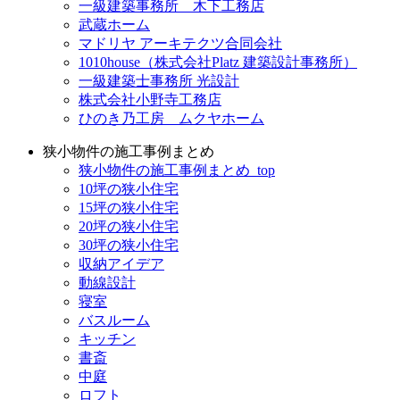
一級建築事務所 木下工務店
武蔵ホーム
マドリヤ アーキテクツ合同会社
1010house（株式会社Platz 建築設計事務所）
一級建築士事務所 光設計
株式会社小野寺工務店
ひのき乃工房 ムクヤホーム
狭小物件の施工事例まとめ
狭小物件の施工事例まとめ_top
10坪の狭小住宅
15坪の狭小住宅
20坪の狭小住宅
30坪の狭小住宅
収納アイデア
動線設計
寝室
バスルーム
キッチン
書斎
中庭
ロフト