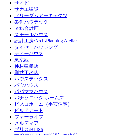
サオビ
サカエ建設
フリーダムアーキテクツ
参創ハウテック
充総合計画
スモールハウス
設計工房/Arch-Planning Atelier
タイセーハウジング
ディーハウス
東京組
仲村建築店
則武工務店
ハウステックス
バウハウス
パパママハウス
パナソニック ホームズ
ピスコホーム（平安住宅）
ビルドアート
フォーライフ
メルディア
ブリス/BLISS