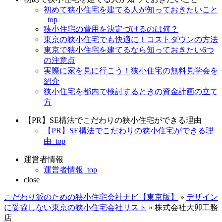
初めて狭小住宅を建てる人が知っておきたいこと
_top
狭小住宅の費用を決定づけるのは何？
東京の狭小住宅でも快適に！コストダウンの方法
東京で狭小住宅を建てるなら知っておきたい6つ
の注意点
実際に家を見に行こう！狭小住宅の無料見学会を
紹介
狭小住宅を都内で検討するときの資金計画の立て
方
【PR】SE構法でこだわりの狭小住宅ができる理由
【PR】SE構法でこだわりの狭小住宅ができる理
由_top
運営者情報
運営者情報_top
close
こだわり派のための狭小住宅会社ナビ【東京版】
»
デザイン
に妥協しない東京の狭小住宅会社リスト
»
株式会社大卯工務
店