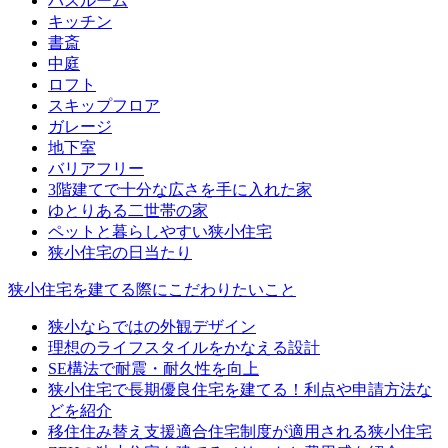
バスルーム
キッチン
書斎
中庭
ロフト
スキップフロア
ガレージ
地下室
バリアフリー
3階建てで十分な広さを手に入れた家
ゆとりある二世帯の家
ペットと暮らしやすい狭小住宅
狭小住宅の日当たり
狭小住宅を建てる際にこだわりたいこと
狭小ならではの外観デザイン
理想のライフスタイルをかなえる設計
SE構法で耐震・耐久性を向上
狭小住宅で長期優良住宅を建てる！利点や申請方法な
どを紹介
移住住み替え支援適合住宅制度が適用される狭小住宅