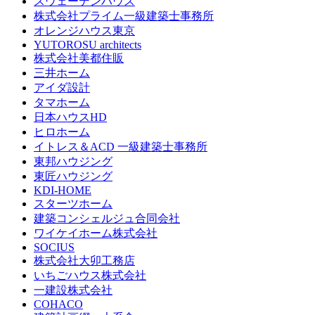
スウェーデンハウス
株式会社プライム一級建築士事務所
オレンジハウス東京
YUTOROSU architects
株式会社美都住販
三井ホーム
アイダ設計
タマホーム
日本ハウスHD
ヒロホーム
イトレス＆ACD 一級建築士事務所
東邦ハウジング
東匠ハウジング
KDI-HOME
スターツホーム
建築コンシェルジュ合同会社
ワイケイホーム株式会社
SOCIUS
株式会社大卯工務店
いちごハウス株式会社
一建設株式会社
COHACO