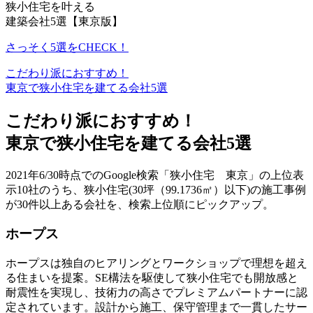
狭小住宅を叶える
建築会社5選【東京版】
さっそく5選をCHECK！
こだわり派におすすめ！
東京で狭小住宅を建てる会社5選
こだわり派におすすめ！
東京で狭小住宅を建てる会社5選
2021年6/30時点でのGoogle検索「狭小住宅 東京」の上位表
示10社のうち、狭小住宅(30坪（99.1736㎡）以下)の施工事例
が30件以上ある会社を、検索上位順にピックアップ。
ホープス
ホープスは独自のヒアリングとワークショップで理想を超え
る住まいを提案。SE構法を駆使して狭小住宅でも開放感と
耐震性を実現し、技術力の高さでプレミアムパートナーに認
定されています。設計から施工、保守管理まで一貫したサー