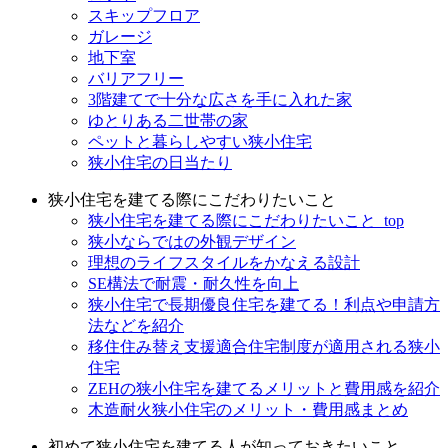
スキップフロア
ガレージ
地下室
バリアフリー
3階建てで十分な広さを手に入れた家
ゆとりある二世帯の家
ペットと暮らしやすい狭小住宅
狭小住宅の日当たり
狭小住宅を建てる際にこだわりたいこと
狭小住宅を建てる際にこだわりたいこと_top
狭小ならではの外観デザイン
理想のライフスタイルをかなえる設計
SE構法で耐震・耐久性を向上
狭小住宅で長期優良住宅を建てる！利点や申請方
法などを紹介
移住住み替え支援適合住宅制度が適用される狭小
住宅
ZEHの狭小住宅を建てるメリットと費用感を紹介
木造耐火狭小住宅のメリット・費用感まとめ
初めて狭小住宅を建てる人が知っておきたいこと