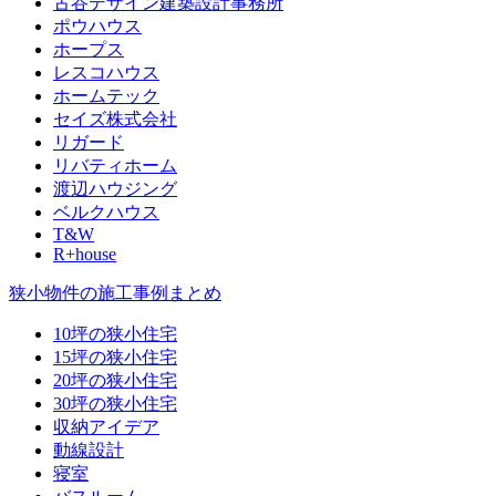
古谷デザイン建築設計事務所
ポウハウス
ホープス
レスコハウス
ホームテック
セイズ株式会社
リガード
リバティホーム
渡辺ハウジング
ベルクハウス
T&W
R+house
狭小物件の施工事例まとめ
10坪の狭小住宅
15坪の狭小住宅
20坪の狭小住宅
30坪の狭小住宅
収納アイデア
動線設計
寝室