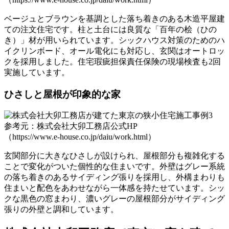
ベージュとブラウンを基調とした落ち着きのある木造平屋建
ての注文住宅です。柱と土台には良質な「百年の桧（ひの
き）」材が用いられています。シックハウス対策のためのハ
イクリンボード、オール電化にも対応し、玄関はオートロッ
クを採用しました。住宅瑕疵担保責任保険の現場検査も2回
実施しています。
ひさしと屋根が印象的な家
参考元：株式会社大卯工務店公式HP
（https://www.e-house.co.jp/daiu/work.html）
玄関部分に大きなひさしが設けられ、屋根部分も複雑化する
ことで変化がついた個性的な住まいです。外壁はグレー系統
の落ち着きのあるサイディング張りを採用し、外構まわりも
住まいと配色をあわせながら一体感を持たせています。シッ
クな黒色の窓まわり、濃いグレーの屋根部分がサイディング
張りの外壁と調和しています。