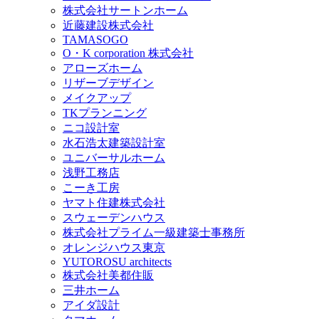
株式会社サートンホーム
近藤建設株式会社
TAMASOGO
O・K corporation 株式会社
アローズホーム
リザーブデザイン
メイクアップ
TKプランニング
ニコ設計室
水石浩太建築設計室
ユニバーサルホーム
浅野工務店
こーき工房
ヤマト住建株式会社
スウェーデンハウス
株式会社プライム一級建築士事務所
オレンジハウス東京
YUTOROSU architects
株式会社美都住販
三井ホーム
アイダ設計