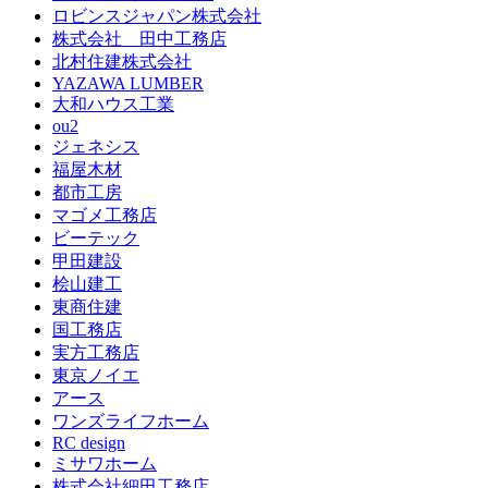
ロビンスジャパン株式会社
株式会社 田中工務店
北村住建株式会社
YAZAWA LUMBER
大和ハウス工業
ou2
ジェネシス
福屋木材
都市工房
マゴメ工務店
ビーテック
甲田建設
桧山建工
東商住建
国工務店
実方工務店
東京ノイエ
アース
ワンズライフホーム
RC design
ミサワホーム
株式会社細田工務店