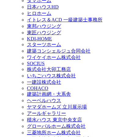
タマホーム
日本ハウスHD
ヒロホーム
イトレス＆ACD 一級建築士事務所
東邦ハウジング
東匠ハウジング
KDI-HOME
スターツホーム
建築コンシェルジュ合同会社
ワイケイホーム株式会社
SOCIUS
株式会社大卯工務店
いちごハウス株式会社
一建設株式会社
COHACO
建築計画網・大系舎
ヘーベルハウス
ヤマダホームズ 立川展示場
アールギャラリー
積水ハウス 東京中央支店
グローバルホーム株式会社
三菱地所ホーム株式会社