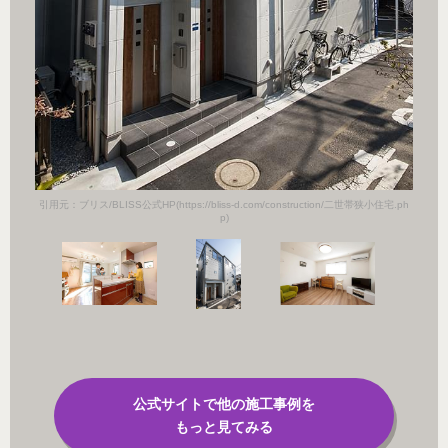
小住宅.ph
引用元：ブ
引用元：ブリス/BLISS公式HP(https://bliss-d.com/construction/二世帯狭小住宅.ph
p)
公式サイトで他の施工事例を
もっと見てみる