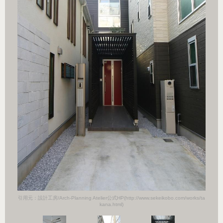
orks/ta
引用元：設計工房/Arch-Planning Atelier公式HP(http://www.sekeikobo.com/works/ta
引用元：設計
kana.html)