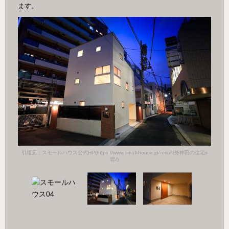
ます。
田の住宅s
引用元：スモールハウス公式HP(https://www.small-house.jp/result/外神田の住宅s
引用元：
邸/)