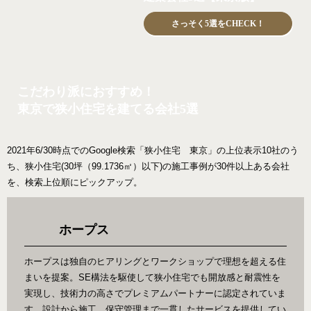
さっそく5選をCHECK！
こだわり派におすすめ！
東京で狭小住宅を建てる会社5選
2021年6/30時点でのGoogle検索「狭小住宅 東京」の上位表示10社のう
ち、狭小住宅(30坪（99.1736㎡）以下)の施工事例が30件以上ある会社
を、検索上位順にピックアップ。
ホープス
ホープスは独自のヒアリングとワークショップで理想を超える住
まいを提案。SE構法を駆使して狭小住宅でも開放感と耐震性を
実現し、技術力の高さでプレミアムパートナーに認定されていま
す。設計から施工、保守管理まで一貫したサービスを提供してい