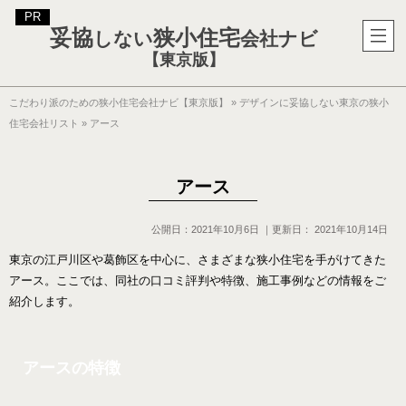
妥協
狭小住宅
しない
会社ナビ
【東京版】
こだわり派のための狭小住宅会社ナビ【東京版】
»
デザインに妥協しない東京の狭小
住宅会社リスト
»
アース
アース
公開日：
2021年10月6日
｜更新日：
2021年10月14日
東京の江戸川区や葛飾区を中心に、さまざまな狭小住宅を手がけてきた
アース。ここでは、同社の口コミ評判や特徴、施工事例などの情報をご
紹介します。
アースの特徴