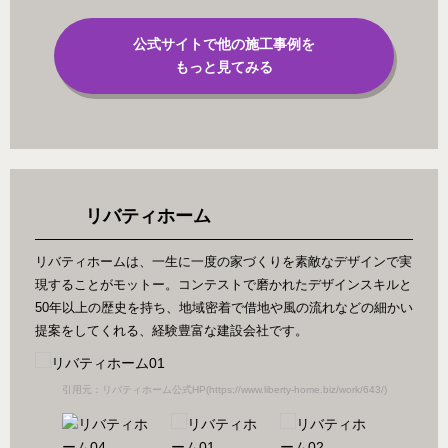
公式サイトで他の施工事例を
もっと見てみる
リバティホーム
リバティホームは、一生に一度の家づくりを素敵なデザインで実
現することがモットー。コンテストで磨かれたデザインスキルと
50年以上の歴史を持ち、地域密着で借地や風の流れなどの細かい
提案をしてくれる、経験豊富な建設会社です。
/)
引用元：リバティホーム公式HP(https://www.liberty-home.biz/work/643/)
引