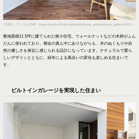
引用元：
アース
公式HP（https://earth-official.net/gallery/home_gallery/home_gallery-8401/）
敷地面積11.5坪に建てられた狭小住宅。ウォールナットなどの木材がふん
だんに使われており、都会の真ん中にありながらも、木のぬくもりや自
然の優しさを身近に感じられる設計になっています。ナチュラルで愛ら
しいデザインとともに、経年による風合いの変化も楽しめる住まいで
す。
ビルトインガレージを実現した住まい