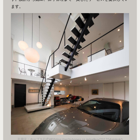
ます。
k/)
引用
引用元：ホープス公式HP(https://archi-hopes.co.jp/gallery/201704stgknk/)