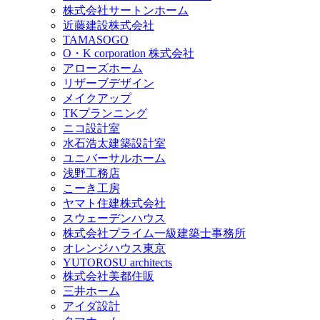
株式会社サートンホーム
近藤建設株式会社
TAMASOGO
O・K corporation 株式会社
アローズホーム
リザーブデザイン
メイクアップ
TKプランニング
ニコ設計室
水石浩太建築設計室
ユニバーサルホーム
浅野工務店
こーき工房
ヤマト住建株式会社
スウェーデンハウス
株式会社プライム一級建築士事務所
オレンジハウス東京
YUTOROSU architects
株式会社美都住販
三井ホーム
アイダ設計