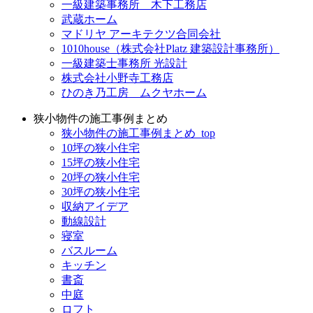
一級建築事務所 木下工務店
武蔵ホーム
マドリヤ アーキテクツ合同会社
1010house（株式会社Platz 建築設計事務所）
一級建築士事務所 光設計
株式会社小野寺工務店
ひのき乃工房 ムクヤホーム
狭小物件の施工事例まとめ
狭小物件の施工事例まとめ_top
10坪の狭小住宅
15坪の狭小住宅
20坪の狭小住宅
30坪の狭小住宅
収納アイデア
動線設計
寝室
バスルーム
キッチン
書斎
中庭
ロフト