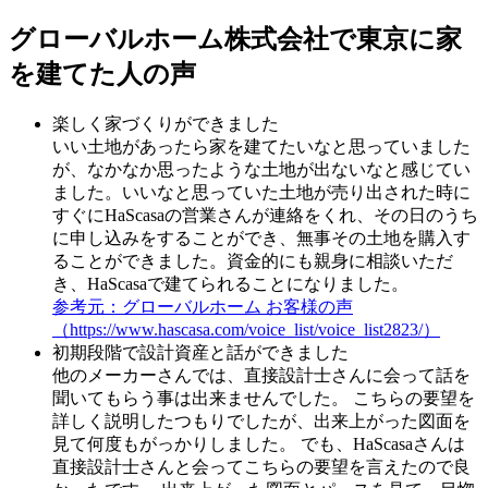
グローバルホーム株式会社で東京に家
を建てた人の声
楽しく家づくりができました
いい土地があったら家を建てたいなと思っていました
が、なかなか思ったような土地が出ないなと感じてい
ました。いいなと思っていた土地が売り出された時に
すぐにHaScasaの営業さんが連絡をくれ、その日のうち
に申し込みをすることができ、無事その土地を購入す
ることができました。資金的にも親身に相談いただ
き、HaScasaで建てられることになりました。
参考元：グローバルホーム お客様の声
（https://www.hascasa.com/voice_list/voice_list2823/）
初期段階で設計資産と話ができました
他のメーカーさんでは、直接設計士さんに会って話を
聞いてもらう事は出来ませんでした。 こちらの要望を
詳しく説明したつもりでしたが、出来上がった図面を
見て何度もがっかりしました。 でも、HaScasaさんは
直接設計士さんと会ってこちらの要望を言えたので良