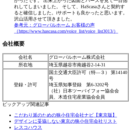
かったです。 出来上がった図面とパースを見て一目惚
れしてしまいました。 そして、HaScasaさんと契約す
ると確信しました。iサポートも良かったと思います。
沢山活用させて頂きました。
参考元：グローバルホーム お客様の声
（https://www.hascasa.com/voice_list/voice_list3013/）
会社概要
会社名
グローバルホーム株式会社
所在地
埼玉県越谷市南越谷2-14-31
国土交通大臣許可（特―３） 第14140
号
登録・許可
埼玉県知事登録 第6-3202号
（社）日本ツーバイフォー協会会
員、木造住宅産業協会会員
ピックアップ関連記事
こだわり派のための狭小住宅会社ナビ【東京版】
デザインに妥協しない東京の狭小住宅会社リスト
レスコハウス