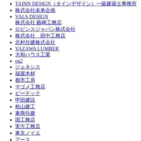
TAINN DESIGN（タインデザイン）一級建築士事務所
株式会社未来企画
VALS DESIGN
株式会社 藪崎工務店
ロビンスジャパン株式会社
株式会社 田中工務店
北村住建株式会社
YAZAWA LUMBER
大和ハウス工業
ou2
ジェネシス
福屋木材
都市工房
マゴメ工務店
ビーテック
甲田建設
桧山建工
東商住建
国工務店
実方工務店
東京ノイエ
アース