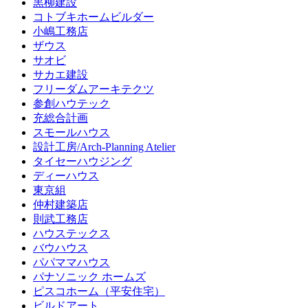
黒柳建設
コトブキホームビルダー
小嶋工務店
ザウス
サオビ
サカエ建設
フリーダムアーキテクツ
参創ハウテック
充総合計画
スモールハウス
設計工房/Arch-Planning Atelier
タイセーハウジング
ディーハウス
東京組
仲村建築店
則武工務店
ハウステックス
バウハウス
パパママハウス
パナソニック ホームズ
ピスコホーム（平安住宅）
ビルドアート