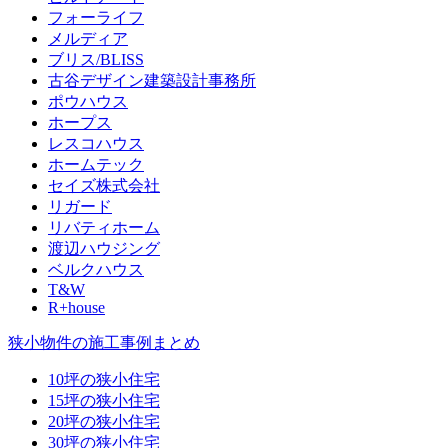
フォーライフ
メルディア
ブリス/BLISS
古谷デザイン建築設計事務所
ポウハウス
ホープス
レスコハウス
ホームテック
セイズ株式会社
リガード
リバティホーム
渡辺ハウジング
ベルクハウス
T&W
R+house
狭小物件の施工事例まとめ
10坪の狭小住宅
15坪の狭小住宅
20坪の狭小住宅
30坪の狭小住宅