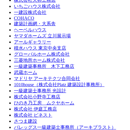
株式会社大卯工務店
いちごハウス株式会社
一建設株式会社
COHACO
建築計画網・大系舎
ヘーベルハウス
ヤマダホームズ 立川展示場
アールギャラリー
積水ハウス 東京中央支店
グローバルホーム株式会社
三菱地所ホーム株式会社
一級建築事務所 木下工務店
武蔵ホーム
マドリヤ アーキテクツ合同会社
1010house（株式会社Platz 建築設計事務所）
一級建築士事務所 光設計
株式会社小野寺工務店
ひのき乃工房 ムクヤホーム
株式会社 伊庭工務店
株式会社 ピネスト
さつま建設
バレッグス一級建築士事務所（アーキブラスト）