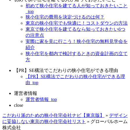
初めて狭小住宅を建てる人が知っておきたいこと
_top
狭小住宅の費用を決定づけるのは何？
東京の狭小住宅でも快適に！コストダウンの方法
東京で狭小住宅を建てるなら知っておきたい6つ
の注意点
実際に家を見に行こう！狭小住宅の無料見学会を
紹介
狭小住宅を都内で検討するときの資金計画の立て
方
【PR】SE構法でこだわりの狭小住宅ができる理由
【PR】SE構法でこだわりの狭小住宅ができる理
由_top
運営者情報
運営者情報_top
close
こだわり派のための狭小住宅会社ナビ【東京版】
»
デザイン
に妥協しない東京の狭小住宅会社リスト
»
グローバルホーム
株式会社