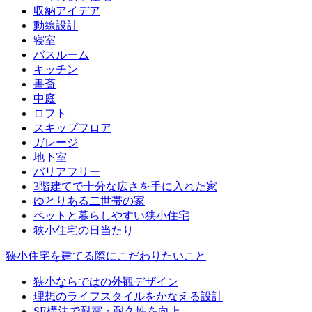
収納アイデア
動線設計
寝室
バスルーム
キッチン
書斎
中庭
ロフト
スキップフロア
ガレージ
地下室
バリアフリー
3階建てで十分な広さを手に入れた家
ゆとりある二世帯の家
ペットと暮らしやすい狭小住宅
狭小住宅の日当たり
狭小住宅を建てる際にこだわりたいこと
狭小ならではの外観デザイン
理想のライフスタイルをかなえる設計
SE構法で耐震・耐久性を向上