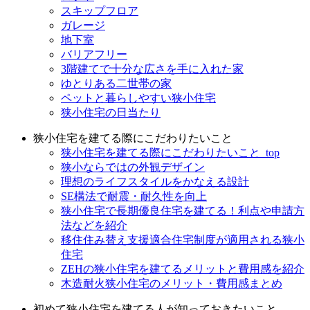
スキップフロア
ガレージ
地下室
バリアフリー
3階建てで十分な広さを手に入れた家
ゆとりある二世帯の家
ペットと暮らしやすい狭小住宅
狭小住宅の日当たり
狭小住宅を建てる際にこだわりたいこと
狭小住宅を建てる際にこだわりたいこと_top
狭小ならではの外観デザイン
理想のライフスタイルをかなえる設計
SE構法で耐震・耐久性を向上
狭小住宅で長期優良住宅を建てる！利点や申請方
法などを紹介
移住住み替え支援適合住宅制度が適用される狭小
住宅
ZEHの狭小住宅を建てるメリットと費用感を紹介
木造耐火狭小住宅のメリット・費用感まとめ
初めて狭小住宅を建てる人が知っておきたいこと