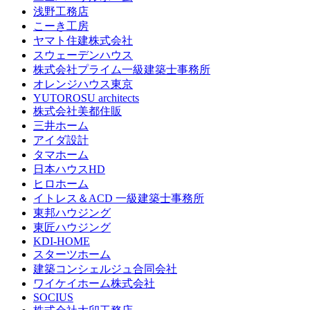
浅野工務店
こーき工房
ヤマト住建株式会社
スウェーデンハウス
株式会社プライム一級建築士事務所
オレンジハウス東京
YUTOROSU architects
株式会社美都住販
三井ホーム
アイダ設計
タマホーム
日本ハウスHD
ヒロホーム
イトレス＆ACD 一級建築士事務所
東邦ハウジング
東匠ハウジング
KDI-HOME
スターツホーム
建築コンシェルジュ合同会社
ワイケイホーム株式会社
SOCIUS