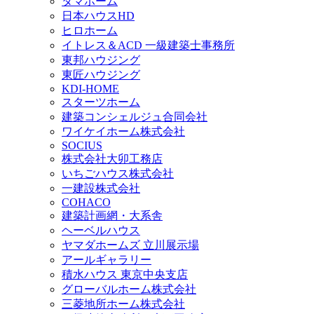
タマホーム
日本ハウスHD
ヒロホーム
イトレス＆ACD 一級建築士事務所
東邦ハウジング
東匠ハウジング
KDI-HOME
スターツホーム
建築コンシェルジュ合同会社
ワイケイホーム株式会社
SOCIUS
株式会社大卯工務店
いちごハウス株式会社
一建設株式会社
COHACO
建築計画網・大系舎
ヘーベルハウス
ヤマダホームズ 立川展示場
アールギャラリー
積水ハウス 東京中央支店
グローバルホーム株式会社
三菱地所ホーム株式会社