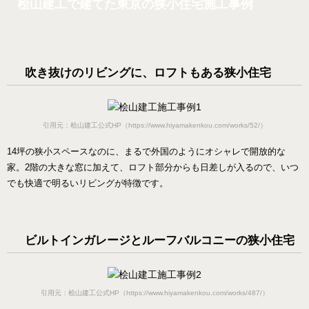
桧山建工で建てた東京の狭小住宅施工事例
吹き抜けのリビングに、ロフトもある狭小住宅
引用元：桧山建工公式HP（https://www.hiyamakenkou.com/works/52/）
14坪の狭小スペースなのに、まるで外国のようにオシャレで開放的な
家。2階の大きな窓に加えて、ロフト部分からも日差しが入るので、いつ
でも快適で明るいリビングが特徴です。
ビルトインガレージとルーフバルコニーの狭小住宅
引用元：桧山建工公式HP（https://www.hiyamakenkou.com/works/487/）