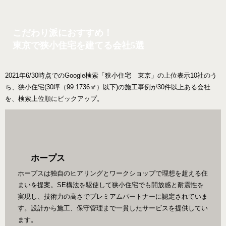
こだわり派におすすめ！
東京で狭小住宅を建てる会社5選
2021年6/30時点でのGoogle検索「狭小住宅 東京」の上位表示10社のう
ち、狭小住宅(30坪（99.1736㎡）以下)の施工事例が30件以上ある会社
を、検索上位順にピックアップ。
ホープス
ホープスは独自のヒアリングとワークショップで理想を超える住
まいを提案。SE構法を駆使して狭小住宅でも開放感と耐震性を
実現し、技術力の高さでプレミアムパートナーに認定されていま
す。設計から施工、保守管理まで一貫したサービスを提供してい
ます。