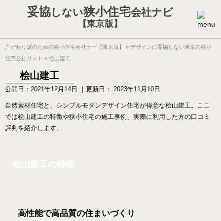
妥協
狭小住宅
しない
会社ナビ
【東京版】
こだわり派のための狭小住宅会社ナビ【東京版】
»
デザインに妥協しない東京の狭小
住宅会社リスト
»
桧山建工
桧山建工
公開日：
2021年12月14日
｜更新日：
2023年11月10日
自然素材住宅と、シンプルモダンデザイン住宅が得意な桧山建工。ここ
では桧山建工の特徴や狭小住宅の施工事例、実際に利用した方の口コミ
評判を紹介します。
桧山建工の特徴
高性能で高品質の住まいづくり