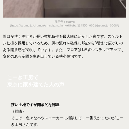
引用元：suumo
（https://suumo.jp/chumon/tn_saitama/rn_kokikobo/114550_0001/jitsurei/jc_0008/）
間口が狭く奥行きが長い敷地条件を最大限に活かした家です。スケルト
ン仕様を採用しているため、風の流れを確保し1階から3階まで広がりの
ある開放感を実現しています。また、フロアは1段ずつステップアップし
変化のある空間を生み出している狭小住宅です。
こーき工房で
東京に家を建てた人の声
狭い土地ですが開放的な部屋
（前略）
そこで、色々なハウスメーカーに相談して、一番良かったのがこー
き工房さんです。