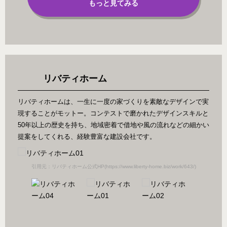
もっと見てみる
リバティホーム
リバティホームは、一生に一度の家づくりを素敵なデザインで実
現することがモットー。コンテストで磨かれたデザインスキルと
50年以上の歴史を持ち、地域密着で借地や風の流れなどの細かい
提案をしてくれる、経験豊富な建設会社です。
/)
引用元：リバティホーム公式HP(https://www.liberty-home.biz/work/643/)
引