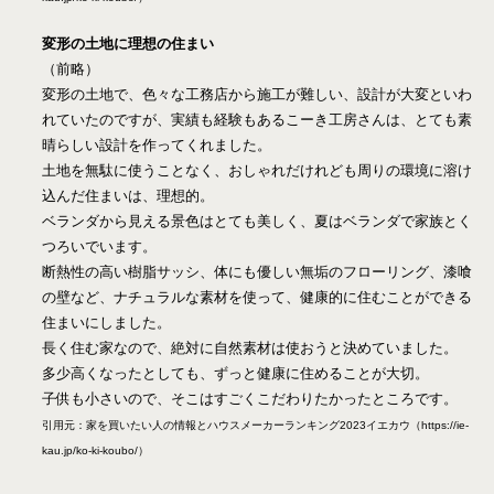
変形の土地に理想の住まい
（前略）
変形の土地で、色々な工務店から施工が難しい、設計が大変といわ
れていたのですが、実績も経験もあるこーき工房さんは、とても素
晴らしい設計を作ってくれました。
土地を無駄に使うことなく、おしゃれだけれども周りの環境に溶け
込んだ住まいは、理想的。
ベランダから見える景色はとても美しく、夏はベランダで家族とく
つろいでいます。
断熱性の高い樹脂サッシ、体にも優しい無垢のフローリング、漆喰
の壁など、ナチュラルな素材を使って、健康的に住むことができる
住まいにしました。
長く住む家なので、絶対に自然素材は使おうと決めていました。
多少高くなったとしても、ずっと健康に住めることが大切。
子供も小さいので、そこはすごくこだわりたかったところです。
引用元：家を買いたい人の情報とハウスメーカーランキング2023イエカウ（https://ie-
kau.jp/ko-ki-koubo/）