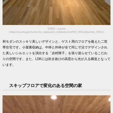
引用元：suumo
（https://suumo.jp/chumon/tn_saitama/rn_kokikobo/114550_0001/jitsurei/jc_0001/）
和モダンのスッキリ美しいデザインと、ゲスト用のフロアを備えた二世
帯住宅です。小屋裏収納は、中枠と外枠が全て同じ寸法でデザインされ
た美しいシルエットを演出する「吉村障子」を張り巡らせているこだわ
りの空間です。また、LDKには吹き抜けの高窓から光が入る構造となって
います。
スキップフロアで変化のある空間の家