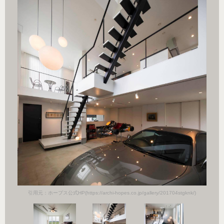
k/)
引用
引用元：ホープス公式HP(https://archi-hopes.co.jp/gallery/201704stgknk/)