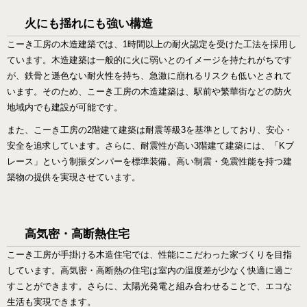
火にも揺れにも強い構造
こーき工房の木造建築では、1時間以上の耐火認定を受けた工法を採用し
ています。木造建築は一般的に火に弱いとのイメージを持たれがちです
が、鉄骨と遜色ない耐火性を持ち、急激に崩れるリスクも低いとされて
います。そのため、こーき工房の木造建築は、駅前や繁華街などの防火
地域内でも建設が可能です。
また、こーき工房の2階建て建築は耐震等級3を基準としており、安心・
安全を追求しています。さらに、耐震性が高い3階建て建築には、「Kブ
レース」という制振ダンパーを標準装備。高い制震・免震性能を持つ建
築物の提供を実現させています。
高気密・高断熱住宅
こーき工房が手掛ける木造住宅では、性能にこだわった家づくりを目指
しています。高気密・高断熱の住宅は室内の温度差が少なく快適に過ご
すことができます。さらに、太陽光発電と組み合わせることで、エコな
生活も実現できます。