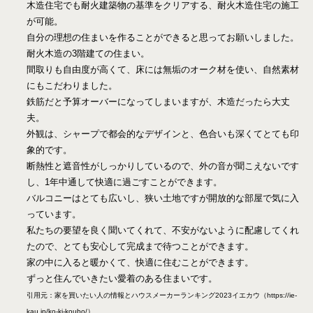
木造住宅でも耐火建築物の基準をクリアする、耐火木造住宅の施工
が可能。
自分の理想の住まいを作ることができると思ってお願いしました。
耐火木造の3階建ての住まい。
間取りも自由度が高くて、床には無垢のオーク材を使い、自然素材
にもこだわりました。
鉄筋だと予算オーバーになってしまいますが、木造だったら大丈
夫。
外観は、シャープで都会的なデザインと、色合いも深くてとても印
象的です。
断熱性と遮音性がしっかりしているので、外の音が聞こえないです
し、1年中通して快適に過ごすことができます。
バルコニーはとても広いし、狭い土地ですが開放的な部屋で気に入
っています。
私たちの要望を良く聞いてくれて、不安がないように配慮してくれ
たので、とても安心して完成まで待つことができます。
家の中に入ると暖かくて、快適に住むことができます。
ずっと住んでいきたい愛着のある住まいです。
引用元：家を買いたい人の情報とハウスメーカーランキング2023イエカウ（https://ie-
kau.jp/ko-ki-koubo/）