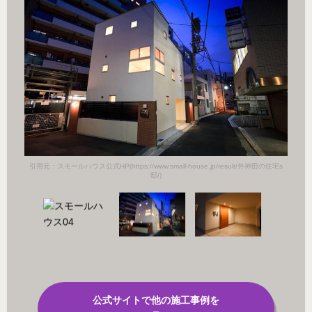
田の住宅s
引用元：スモールハウス公式HP(https://www.small-house.jp/result/外神田の住宅s
引用元：
邸/)
公式サイトで他の施工事例を