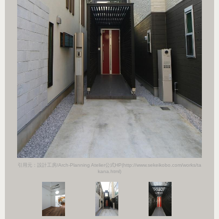
orks/ta
引用元：設計工房/Arch-Planning Atelier公式HP(http://www.sekeikobo.com/works/ta
引用元：設計
kana.html)