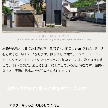
引用元：日本ハウスHD公式
（https://www.nihonhouse-hd.co.jp/lineup/example/modelhouse34/）
約15坪の敷地に建てた木造の狭小住宅です。間口は2.5mですが、奥へ進
むと狭くなり幅1.5mになります。限られた空間にリビング・ベッドルー
ム・キッチン・トイレ・シャワールームを納めています。吹き抜けを通
して、1階へ自然光が差し込むように工夫している点が特徴です。室内へ
入ると、実際の敷地以上の開放感を感じられます。
日本ハウスHDで東京に家を建てた人の声
アフターもしっかり対応してくれる