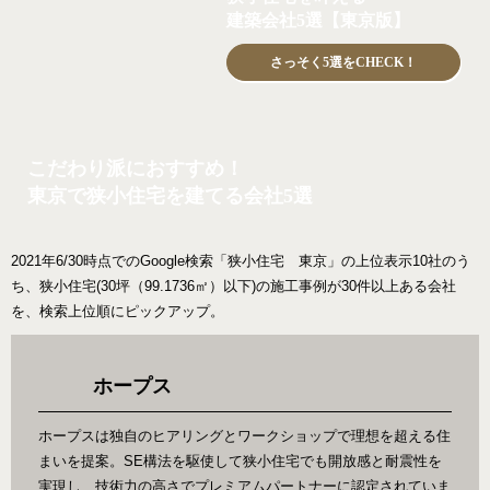
建築会社5選【東京版】
さっそく5選をCHECK！
こだわり派におすすめ！
東京で狭小住宅を建てる会社5選
2021年6/30時点でのGoogle検索「狭小住宅 東京」の上位表示10社のう
ち、狭小住宅(30坪（99.1736㎡）以下)の施工事例が30件以上ある会社
を、検索上位順にピックアップ。
ホープス
ホープスは独自のヒアリングとワークショップで理想を超える住
まいを提案。SE構法を駆使して狭小住宅でも開放感と耐震性を
実現し、技術力の高さでプレミアムパートナーに認定されていま