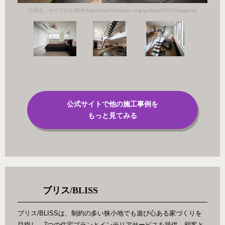
引用元：ホープス公式HP(https://archi-hopes.co.jp/gallery/201704stgknk/)
公式サイトで他の施工事例を
もっと見てみる
ブリス/BLISS
ブリス/BLISSは、制約の多い狭小地でも遊び心ある家づくりを
目指し、7つの住宅プランとインテリアサービスを提供。顧客と