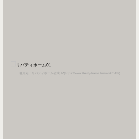
引用元：リバティホーム公式HP(https://www.liberty-home.biz/work/643/)
引