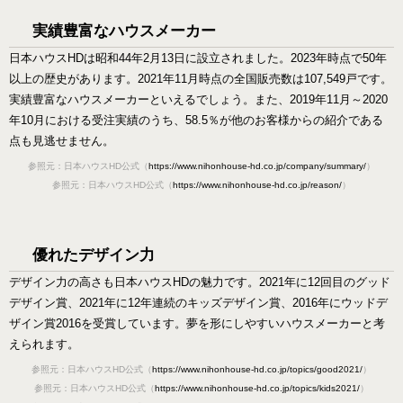
実績豊富なハウスメーカー
日本ハウスHDは昭和44年2月13日に設立されました。2023年時点で50年
以上の歴史があります。2021年11月時点の全国販売数は107,549戸です。
実績豊富なハウスメーカーといえるでしょう。また、2019年11月～2020
年10月における受注実績のうち、58.5％が他のお客様からの紹介である
点も見逃せません。
参照元：日本ハウスHD公式（
https://www.nihonhouse-hd.co.jp/company/summary/
）
参照元：日本ハウスHD公式（
https://www.nihonhouse-hd.co.jp/reason/
）
優れたデザイン力
デザイン力の高さも日本ハウスHDの魅力です。2021年に12回目のグッド
デザイン賞、2021年に12年連続のキッズデザイン賞、2016年にウッドデ
ザイン賞2016を受賞しています。夢を形にしやすいハウスメーカーと考
えられます。
参照元：日本ハウスHD公式（
https://www.nihonhouse-hd.co.jp/topics/good2021/
）
参照元：日本ハウスHD公式（
https://www.nihonhouse-hd.co.jp/topics/kids2021/
）