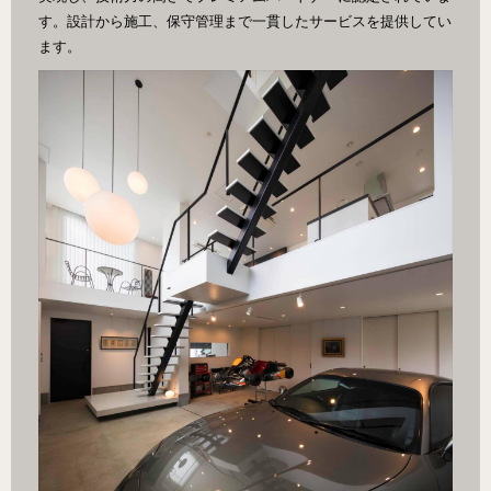
す。設計から施工、保守管理まで一貫したサービスを提供してい
ます。
k/)
引用