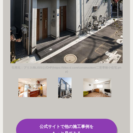
小住宅.ph
引用元：ブ
引用元：ブリス/BLISS公式HP(https://bliss-d.com/construction/二世帯狭小住宅.ph
p)
公式サイトで他の施工事例を