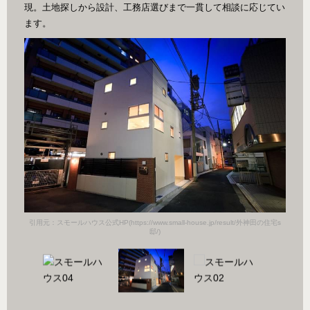
現。土地探しから設計、工務店選びまで一貫して相談に応じてい
ます。
田の住宅s
引用元：
引用元：スモールハウス公式HP(https://www.small-house.jp/result/外神田の住宅s
邸/)