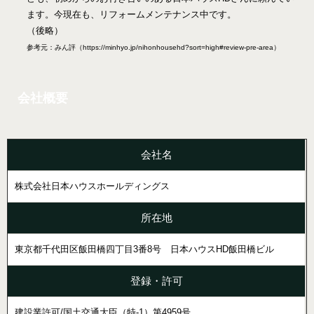
ます。今現在も、リフォームメンテナンス中です。
（後略）
参考元：みん評（https://minhyo.jp/nihonhousehd?sort=high#review-pre-area）
会社概要
会社名
株式会社日本ハウスホールディングス
所在地
東京都千代田区飯田橋四丁目3番8号 日本ハウスHD飯田橋ビル
登録・許可
建設業許可/国土交通大臣（特-1）第4959号