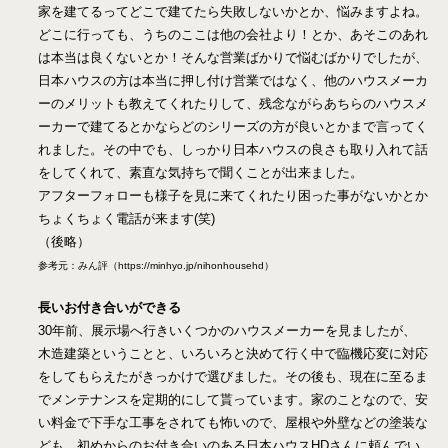
家を建てるってどこで建てたら失敗しないかとか、悩みますよね。
どこに行っても、うちのここは他の会社より！とか、あそこのあれ
は本当は良くないとか！そんな営業ばかりで悩むばかりでしたが、
日本ハウスの方は本当に押し付け営業ではなく、他のハウスメーカ
ーのメリットも教えてくれたりして、残念ながらあちらのハウスメ
ーカーで建てるとかならどのシリーズの方が良いとかまで言ってく
れました。その中でも、しっかり日本ハウスの良さも取り入れて話
をしてくれて、素直な気持ちで聞くことが出来ました。
アフターフォローも様子を見に来てくれたり困った事がないかとか
ちょくちょく電話が来ます(笑)
（後略）
参考元：みん評（https://minhyo.jp/nihonhousehd）
長いお付き合いができる
30年前、展示場へ行きいくつかのハウスメーカーを見ましたが、
木造建築ということと、いろいろと決めて行く中で臨機応変に対応
をしてもらえたがきっかけで選びました。その後も、現在に至るま
でメンテナンスを定期的にして貰っています。家のことなので、安
い料金で下手な工事をされても怖いので、屋根や外壁などの塗装な
ども、初めからのお付き合いのある日本ハウスHDさんに頼んでい