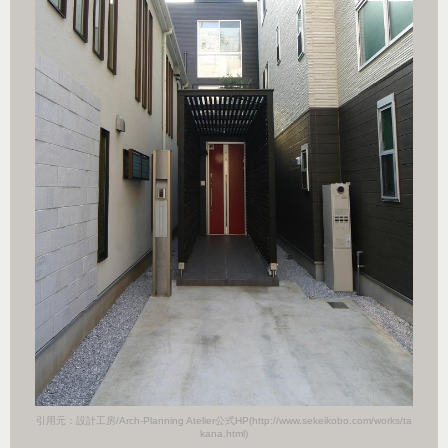
orks/ta
引用元：設計工房/Arch-Planning Atelier公式HP(http://www.sekeikobo.com/works/ta
引用元：設計
kana.html)