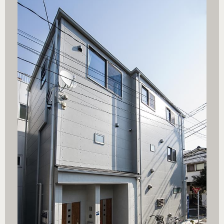
小住宅.ph
引用元：ブ