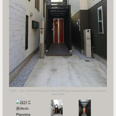
orks/ta
引用元：設計工房/Arch-Planning Atelier公式HP(http://www.sekeikobo.com/works/ta
引用元：設計
kana.html)