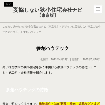
妥協
狭小住宅
しない
会社ナビ
【東京版】
こだわり派のための狭小住宅会社ナビ【東京版】
»
デザインに妥協しない東京の狭小
住宅会社リスト
»
参創ハウテック
参創ハウテック
公開日：
2021年4月13日
｜更新日：
2021年6月28日
高い構造技術の狭小住宅を多く手掛ける参創ハウテックの特徴・口コ
ミ・施工例・会社情報を紹介します。
参創ハウテックの特徴
都会で家をつくるうえで、
敷地条件・法的要素・風光・近隣などさまざ