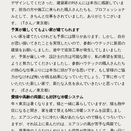
デザインしてくださった、建築家のHさんには本当に感謝していま
す。担当の方や施工に来られた職人さんたちも、プロフェッショナ
ルとして、きちんと仕事をされていました。ありがとうございま
す。（Tさん／東京都）
予算が厳しくてもよい家が建てられます
いい家を建てたいけれども予算には限りがあります。しかし、自分
が思い描いてきたことを実現したいので、参創ハウテックに新居の
建築をお願いしました。途中で追加工事が発生してしまいました
が、予算が厳しい中、設計士の方は可能な限り、私の希望を実現し
ようと努力してくださいましたし、参創ハウテックの職人さんたち
の熱心な仕事ぶりには本当に頭が下がる思いです。もし皆様のご協
力がなければ悔いが残る結果になっていたでしょう。丁寧に作って
いただいた新しい家で、新たな人生を歩んでいきたいと思っていま
す。（Eさん／東京都）
愛猫や高齢の両親にも好評な冷暖システム
年々東京は暑くなります。猫と一緒に暮らしていますが、猫も熱中
症になると聞き、家を建て替える時に冷暖システムを設置しまし
た。エアコンのように冷たい風があたらないので猫もくつろいでい
ますが、それ以上に喜んだのは、エアコンの風が苦手な両親でし
た。避暑地のようなひんやりとした空気が気持ちよくて、暑い日に