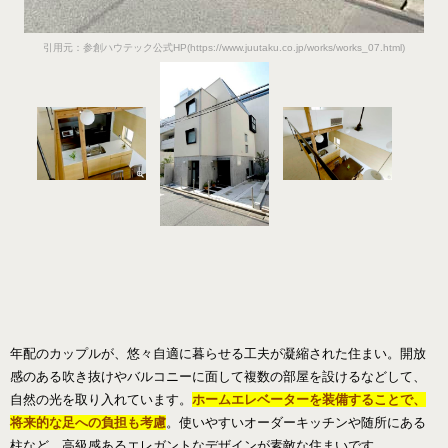
引用元：参創ハウテック公式HP(https://www.juutaku.co.jp/works/works_07.html)
年配のカップルが、悠々自適に暮らせる工夫が凝縮された住まい。開放
感のある吹き抜けやバルコニーに面して複数の部屋を設けるなどして、
自然の光を取り入れています。
ホームエレベーターを装備することで、
将来的な足への負担も考慮
。使いやすいオーダーキッチンや随所にある
柱など、高級感あるエレガントなデザインが素敵な住まいです。