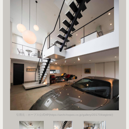
k/)
引用
引用元：ホープス公式HP(https://archi-hopes.co.jp/gallery/201704stgknk/)