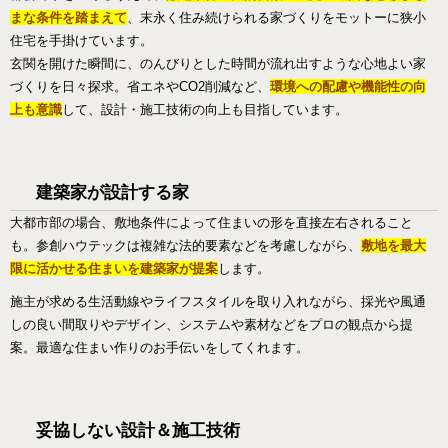
まな条件を踏まえて
、末永く住み続けられる家づくりをモットーに狭小
住宅を手掛けています。
玄関を開けた瞬間に、のんびりとした時間が流れ出すような心地よい家
づくりを日々探求。省エネやCO2削減など、
環境への配慮や機能性の向
上も意識
して、設計・施工技術の向上も目指しています。
建築家が設計する家
大都市部の場合、敷地条件によって住まいの形を直接左右されること
も。参創ハウテックは複雑な法的要素などを考慮しながら、
敷地を最大
限に活かせる住まいを建築家が提案
します。
施主が求める生活動線やライフスタイルを取り入れながら、採光や風通
しの良い間取りやデザイン、システムや素材などをプロの観点から提
案。最適な住まい作りのお手伝いをしてくれます。
妥協しない設計＆施工技術