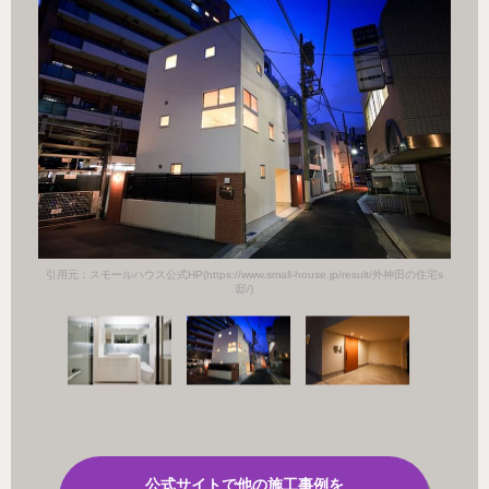
田の住宅s
引用元：スモールハウス公式HP(https://www.small-house.jp/result/外神田の住宅s
引用元：
邸/)
公式サイトで他の施工事例を