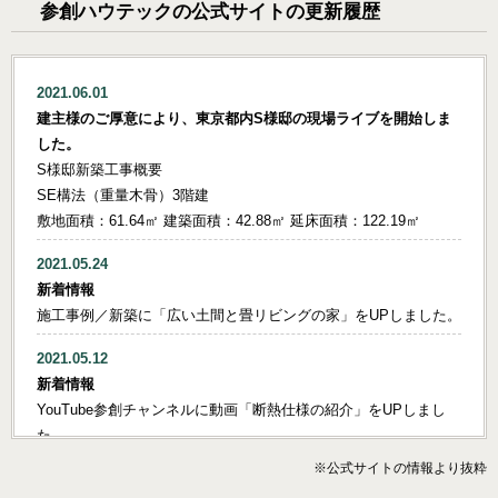
能に優れた構造に加え、パッシブ冷暖システムを採用しており、
参創ハウテックの公式サイトの更新履歴
一年を通して爽やかに快適にお暮らしです。
2021.06.01
建主様のご厚意により、東京都内S様邸の現場ライブを開始しま
した。
S様邸新築工事概要
SE構法（重量木骨）3階建
敷地面積：61.64㎡ 建築面積：42.88㎡ 延床面積：122.19㎡
2021.05.24
新着情報
施工事例／新築に「広い土間と畳リビングの家」をUPしました。
2021.05.12
新着情報
YouTube参創チャンネルに動画「断熱仕様の紹介」をUPしまし
た。
※公式サイトの情報より抜粋