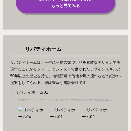
もっと見てみる
リバティホーム
リバティホームは、一生に一度の家づくりを素敵なデザインで実
現することがモットー。コンテストで磨かれたデザインスキルと
50年以上の歴史を持ち、地域密着で借地や風の流れなどの細かい
提案をしてくれる、経験豊富な建設会社です。
/)
引用元：リバティホーム公式HP(https://www.liberty-home.biz/work/643/)
引