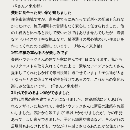
（Kさん／東京都）
費用に見合った良い家が建ちました
住宅密集地域ですが、家を建てるにあたって近所への配慮も忘れな
かったので、施工期間中の苦情もなく安心して任せられました。他
の工務店と比べると決して安いわけではありませんでしたが、適切
なアドバイスや丁寧な施工など、希望通りの居心地のいい住まいを
作ってくれたので感謝しています。（Hさん／東京都）
1年1年積み重ねるのが楽しみです
参創ハウテックさんの建てた家に住んで4年目になります。私たち
のリクエストを取り入れてくれた上に、素敵なアイデアをたくさん
提案してくれたおかげで毎日快適に過ごせています！子供達が大き
くなったときに備えて可変性を設けてあるので、これからの変化も
楽しみな住まいです。（Oさん／東京都）
3世代で住めるよい家ができました
3世代同居の家を建てることになりました。建築雑誌にとりあげら
れるデザインに魅かれて、参創ハウテックさんに新居の建築をお願
いしました。設計から竣工まで1年以上かかりましたが、その甲斐
あって、よい家ができました。子ども部屋や書斎など、それぞれの
居場所もあるけれども、つながりを感じさせるあたたかな住まいを