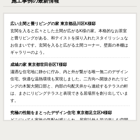
施工事例の最新情報
広い土間と畳リビングの家 東京都品川区K様邸
玄関を入ると広々とした土間が広がるK様の家。本格的なお茶室
と畳リビングがある、和テイストを採り入れたスタイリッシュな
お住まいです。玄関を入ると広がる土間コーナー。壁面の本棚は
ギャラリーのよう。
成城の家 東京都世田谷区T様邸
瀟洒な住宅地に静かに佇み、内と外が繋がる唯一無二のデザイン
住宅。快適な温熱環境も実現しました。二方向へ開放されたリビ
ングの木製大開口部と、内部の勾配天井から連続するテラスの軒
は、まさにリビングテラスと表現できる居場所を創り出していま
す。
究極の性能をまとったデザイン住宅 東京都足立区H様邸
どこにいても家族の気配が感じられ、居室以外も皆で楽しむ空間
となる工夫がいっぱいの家です。小さなお子様が3人いらっしゃ
るため、奥様の家事負担を和らげる動線に配慮しました。耐震性