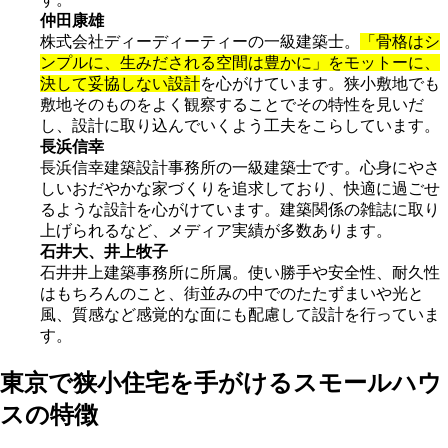
仲田康雄
株式会社ディーディーティーの一級建築士。
「骨格はシ
ンプルに、生みだされる空間は豊かに」をモットーに、
決して妥協しない設計
を心がけています。狭小敷地でも
敷地そのものをよく観察することでその特性を見いだ
し、設計に取り込んでいくよう工夫をこらしています。
長浜信幸
長浜信幸建築設計事務所の一級建築士です。心身にやさ
しいおだやかな家づくりを追求しており、快適に過ごせ
るような設計を心がけています。建築関係の雑誌に取り
上げられるなど、メディア実績が多数あります。
石井大、井上牧子
石井井上建築事務所に所属。使い勝手や安全性、耐久性
はもちろんのこと、街並みの中でのたたずまいや光と
風、質感など感覚的な面にも配慮して設計を行っていま
す。
東京で狭小住宅を手がけるスモールハウ
スの特徴