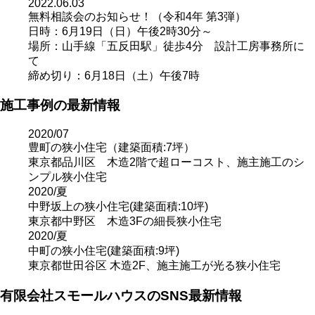
2022.06.03
無料相談会のお知らせ！（令和4年 第3弾）
日時：6月19日（日）午後2時30分～
場所：山手線「五反田駅」徒歩4分 設計工房事務所に
て
締め切り：6月18日（土）午後7時
施工事例の最新情報
2020/07
豊町の狭小住宅（建築面積:7坪）
東京都品川区 木造2階で超ローコスト、施主施工のシ
ンプル狭小住宅
2020/夏
中野坂上の狭小住宅(建築面積:10坪)
東京都中野区 木造3Fの細長狭小住宅
2020/夏
中町の狭小住宅(建築面積:9坪)
東京都世田谷区 木造2F、施主施工が光る狭小住宅
有限会社スモールハウスのSNS最新情報