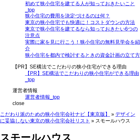
初めて狭小住宅を建てる人が知っておきたいこと
_top
狭小住宅の費用を決定づけるのは何？
東京の狭小住宅でも快適に！コストダウンの方法
東京で狭小住宅を建てるなら知っておきたい6つの
注意点
実際に家を見に行こう！狭小住宅の無料見学会を紹
介
狭小住宅を都内で検討するときの資金計画の立て方
【PR】SE構法でこだわりの狭小住宅ができる理由
【PR】SE構法でこだわりの狭小住宅ができる理由
_top
運営者情報
運営者情報_top
close
こだわり派のための狭小住宅会社ナビ【東京版】
»
デザイン
に妥協しない東京の狭小住宅会社リスト
»
スモールハウス
スモールハウス