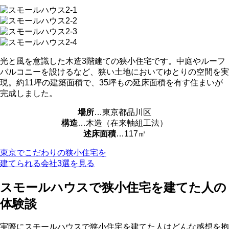
光と風を意識した木造3階建ての狭小住宅です。中庭やルーフ
バルコニーを設けるなど、狭い土地においてゆとりの空間を実
現。約11坪の建築面積で、35坪もの延床面積を有す住まいが
完成しました。
場所
…東京都品川区
構造
…木造（在来軸組工法）
述床面積
…117㎡
東京でこだわりの狭小住宅を
建てられる会社3選を見る
スモールハウスで狭小住宅を建てた人の
体験談
実際にスモールハウスで狭小住宅を建てた人はどんな感想を抱