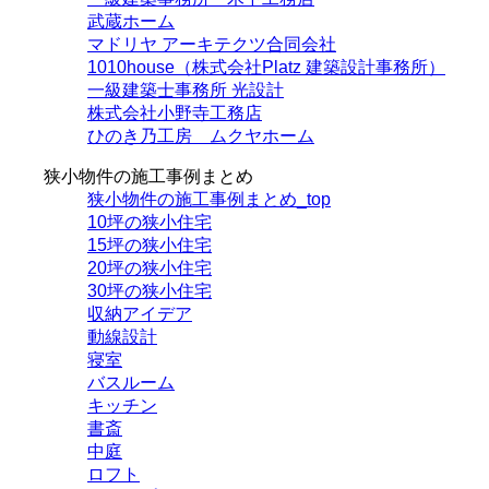
武蔵ホーム
マドリヤ アーキテクツ合同会社
1010house（株式会社Platz 建築設計事務所）
一級建築士事務所 光設計
株式会社小野寺工務店
ひのき乃工房 ムクヤホーム
狭小物件の施工事例まとめ
狭小物件の施工事例まとめ_top
10坪の狭小住宅
15坪の狭小住宅
20坪の狭小住宅
30坪の狭小住宅
収納アイデア
動線設計
寝室
バスルーム
キッチン
書斎
中庭
ロフト