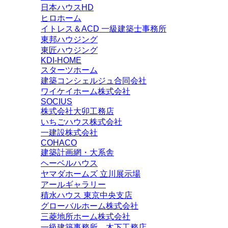
日本ハウスHD
ヒロホーム
イトレス＆ACD 一級建築士事務所
東邦ハウジング
東匠ハウジング
KDI-HOME
スターツホーム
建築コンシェルジュ合同会社
ワイケイホーム株式会社
SOCIUS
株式会社大卯工務店
いちごハウス株式会社
一建設株式会社
COHACO
建築計画網・大系舎
ヘーベルハウス
ヤマダホームズ 立川展示場
アールギャラリー
積水ハウス 東京中央支店
グローバルホーム株式会社
三菱地所ホーム株式会社
一級建築事務所 木下工務店