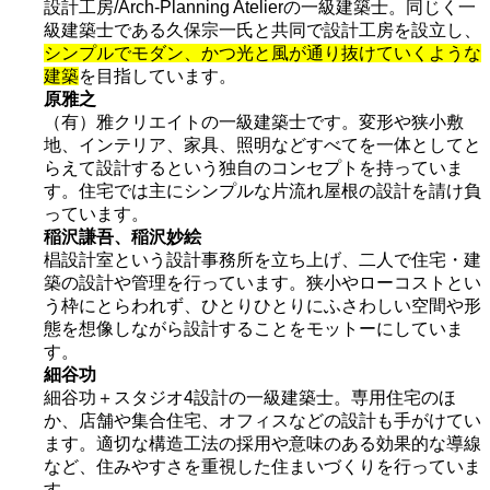
設計工房/Arch-Planning Atelierの一級建築士。同じく一
級建築士である久保宗一氏と共同で設計工房を設立し、
シンプルでモダン、かつ光と風が通り抜けていくような
建築
を目指しています。
原雅之
（有）雅クリエイトの一級建築士です。変形や狭小敷
地、インテリア、家具、照明などすべてを一体としてと
らえて設計するという独自のコンセプトを持っていま
す。住宅では主にシンプルな片流れ屋根の設計を請け負
っています。
稲沢謙吾、稲沢妙絵
椙設計室という設計事務所を立ち上げ、二人で住宅・建
築の設計や管理を行っています。狭小やローコストとい
う枠にとらわれず、ひとりひとりにふさわしい空間や形
態を想像しながら設計することをモットーにしていま
す。
細谷功
細谷功＋スタジオ4設計の一級建築士。専用住宅のほ
か、店舗や集合住宅、オフィスなどの設計も手がけてい
ます。適切な構造工法の採用や意味のある効果的な導線
など、住みやすさを重視した住まいづくりを行っていま
す。