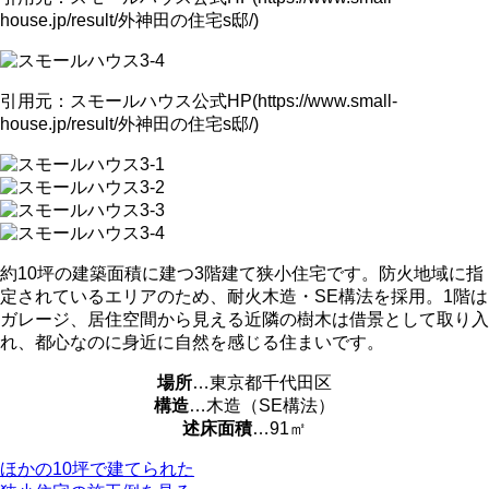
house.jp/result/外神田の住宅s邸/)
引用元：スモールハウス公式HP(https://www.small-
house.jp/result/外神田の住宅s邸/)
約10坪の建築面積に建つ3階建て狭小住宅です。防火地域に指
定されているエリアのため、耐火木造・SE構法を採用。1階は
ガレージ、居住空間から見える近隣の樹木は借景として取り入
れ、都心なのに身近に自然を感じる住まいです。
場所
…東京都千代田区
構造
…木造（SE構法）
述床面積
…91㎡
ほかの10坪で建てられた