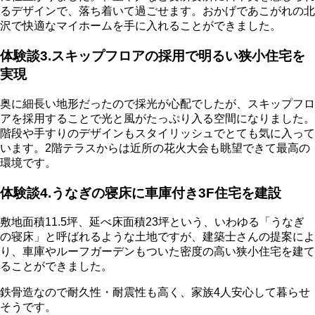
るデザインで、落ち着いて過ごせます。おかげであこがれの北
沢で快適なマイホームを手に入れることができました。
体験談3.スキップフロアの採用で明るい狭小住宅を
実現
奥に細長い地形だったので採光が心配でしたが、スキップフロ
アを採用することで光と風がたっぷり入る空間になりました。
階段や手すりのデザインもスタイリッシュでとても気に入って
います。2階テラスからは近所の花火大会も眺望できて最高の
環境です。
体験談4.うなぎの寝床に車庫付き3F住宅を建設
敷地面積11.5坪、延べ床面積23坪という、いわゆる「うなぎ
の寝床」と呼ばれるような土地ですが、建築士さんの提案によ
り、車庫やルーフガーデンもついた密度の高い狭小住宅を建て
ることができました。
鉄骨造なので耐久性・耐震性も高く、家族4人安心して暮らせ
そうです。