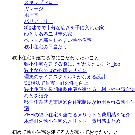
スキップフロア
ガレージ
地下室
バリアフリー
3階建てで十分な広さを手に入れた家
ゆとりある二世帯の家
ペットと暮らしやすい狭小住宅
狭小住宅の日当たり
狭小住宅を建てる際にこだわりたいこと
狭小住宅を建てる際にこだわりたいこと_top
狭小ならではの外観デザイン
理想のライフスタイルをかなえる設計
SE構法で耐震・耐久性を向上
狭小住宅で長期優良住宅を建てる！利点や申請方法
などを紹介
移住住み替え支援適合住宅制度が適用される狭小住
宅
ZEHの狭小住宅を建てるメリットと費用感を紹介
木造耐火狭小住宅のメリット・費用感まとめ
初めて狭小住宅を建てる人が知っておきたいこと