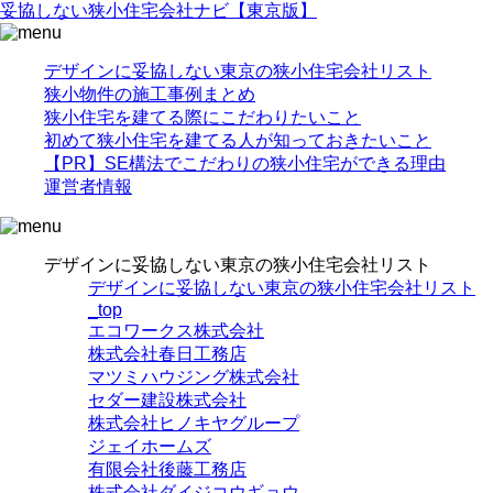
妥協
しない
狭小住宅
会社ナビ
【東京版】
デザインに妥協しない東京の狭小住宅会社リスト
狭小物件の施工事例まとめ
狭小住宅を建てる際にこだわりたいこと
初めて狭小住宅を建てる人が知っておきたいこと
【PR】SE構法でこだわりの狭小住宅ができる理由
運営者情報
デザインに妥協しない東京の狭小住宅会社リスト
デザインに妥協しない東京の狭小住宅会社リスト
_top
エコワークス株式会社
株式会社春日工務店
マツミハウジング株式会社
セダー建設株式会社
株式会社ヒノキヤグループ
ジェイホームズ
有限会社後藤工務店
株式会社ダイジコウギョウ