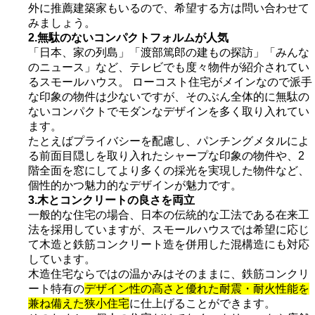
外に推薦建築家もいるので、希望する方は問い合わせて
みましょう。
2.無駄のないコンパクトフォルムが人気
「日本、家の列島」「渡部篤郎の建もの探訪」「みんな
のニュース」など、テレビでも度々物件が紹介されてい
るスモールハウス。 ローコスト住宅がメインなので派手
な印象の物件は少ないですが、そのぶん全体的に無駄の
ないコンパクトでモダンなデザインを多く取り入れてい
ます。
たとえばプライバシーを配慮し、パンチングメタルによ
る前面目隠しを取り入れたシャープな印象の物件や、2
階全面を窓にしてより多くの採光を実現した物件など、
個性的かつ魅力的なデザインが魅力です。
3.木とコンクリートの良さを両立
一般的な住宅の場合、日本の伝統的な工法である在来工
法を採用していますが、スモールハウスでは希望に応じ
て木造と鉄筋コンクリート造を併用した混構造にも対応
しています。
木造住宅ならではの温かみはそのままに、鉄筋コンクリ
ート特有の
デザイン性の高さと優れた耐震・耐火性能を
兼ね備えた狭小住宅
に仕上げることができます。