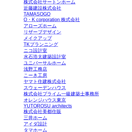
株式会社サートンホーム
近藤建設株式会社
TAMASOGO
O・K corporation 株式会社
アローズホーム
リザーブデザイン
メイクアップ
TKプランニング
ニコ設計室
水石浩太建築設計室
ユニバーサルホーム
浅野工務店
こーき工房
ヤマト住建株式会社
スウェーデンハウス
株式会社プライム一級建築士事務所
オレンジハウス東京
YUTOROSU architects
株式会社美都住販
三井ホーム
アイダ設計
タマホーム