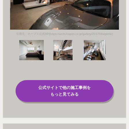
k/)
引用
引用元：ホープス公式HP(https://archi-hopes.co.jp/gallery/201704stgknk/)
公式サイトで他の施工事例を
もっと見てみる