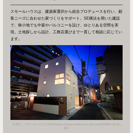
スモールハウスは、建築家選択から総合プロデュースを行い、顧
客ニーズに合わせた家づくりをサポート。SE構法を用いた建設
で、狭小地でも中庭やバルコニーを設け、ゆとりある空間を実
現。土地探しから設計、工務店選びまで一貫して相談に応じてい
ます。
田の住宅s
引用元：スモールハウス公式HP(https://www.small-house.jp/result/外神田の住宅s
引用元：
邸/)