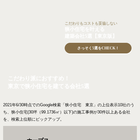
こだわりもコストも妥協しない
狭小住宅を叶える
建築会社5選【東京版】
さっそく5選をCHECK！
こだわり派におすすめ！
東京で狭小住宅を建てる会社5選
2021年6/30時点でのGoogle検索「狭小住宅 東京」の上位表示10社のう
ち、狭小住宅(30坪（99.1736㎡）以下)の施工事例が30件以上ある会社
を、検索上位順にピックアップ。