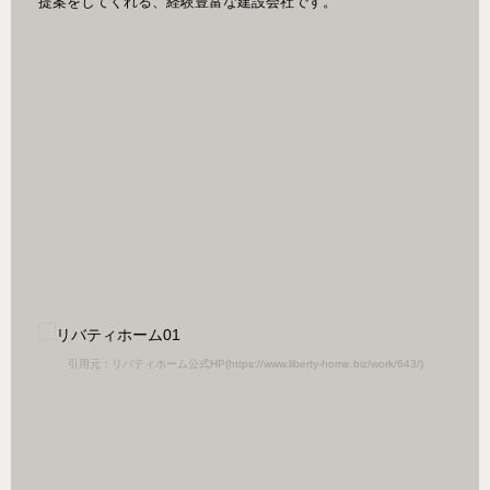
提案をしてくれる、経験豊富な建設会社です。
引用元：リバティホーム公式HP(https://www.liberty-home.biz/work/643/)
引