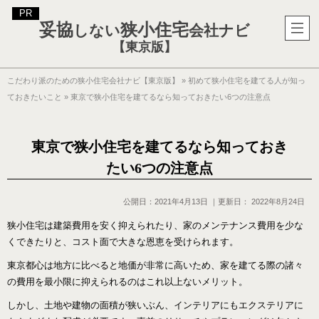
妥協
狭小住宅
しない
会社ナビ
【東京版】
こだわり派のための狭小住宅会社ナビ【東京版】
»
初めて狭小住宅を建てる人が知っ
ておきたいこと
»
東京で狭小住宅を建てるなら知っておきたい6つの注意点
東京で狭小住宅を建てるなら知っておき
たい6つの注意点
公開日：
2021年4月13日
｜更新日：
2022年8月24日
狭小住宅は建築費用を安く抑えられたり、家のメンテナンス費用を少な
くできたりと、コスト面で大きな恩恵を受けられます。
東京都心は地方に比べると地価が非常に高いため、家を建てる際の諸々
の費用を最小限に抑えられるのはこれ以上ないメリット。
しかし、土地や建物の面積が狭いぶん、インテリアにもエクステリアに