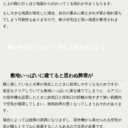
と上の階に行くほど地面から伝わってくる揺れが大きくなります。
もし大きな地震が発生した場合、自分の重みに耐えきれず家が崩れ落ち
てしまう可能性もありますので、狭小住宅ほど高い強度が要求されま
す。
家の中だけじゃない！外にも目を向けよう
敷地いっぱいに建てると思わぬ弊害が
隣と接していると火事が発生したときに延焼しやすくなるためですが、
規定をクリアしていても敷地いっぱいに家を建ててしまうと、エアコン
の室外機を設置したときに給気口と排気口の距離が短すぎて狭い範囲内
で空気が循環してしまい、換気効率が悪くなってしまうおそれがありま
す。
場合によっては故障の原因になりますし、室外機から発せられる空気や
音が隣人トラブルに発展することもあるので注意が必要です。