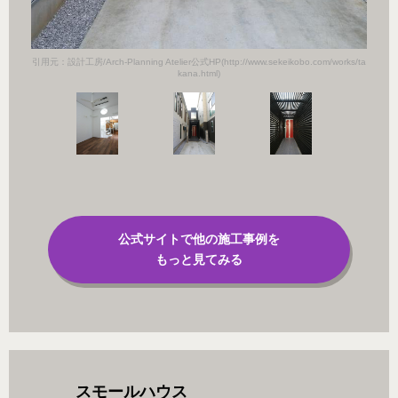
orks/ta
引用元：設計工房/Arch-Planning Atelier公式HP(http://www.sekeikobo.com/works/ta
引用元：設計
kana.html)
公式サイトで他の施工事例を
もっと見てみる
スモールハウス