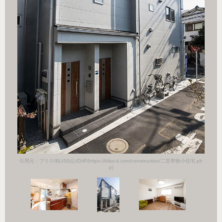
小住宅.ph
引用元：ブ
引用元：ブリス/BLISS公式HP(https://bliss-d.com/construction/二世帯狭小住宅.ph
p)