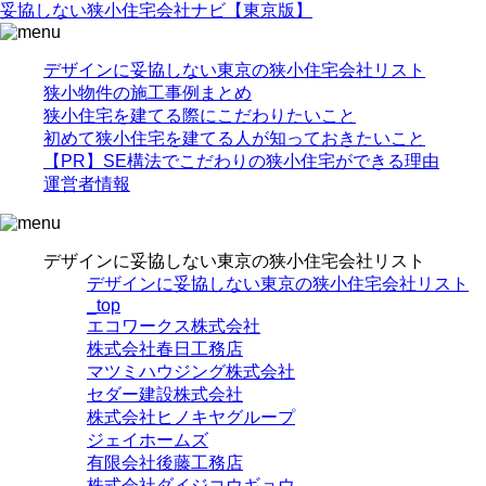
妥協
しない
狭小住宅
会社ナビ
【東京版】
デザインに妥協しない東京の狭小住宅会社リスト
狭小物件の施工事例まとめ
狭小住宅を建てる際にこだわりたいこと
初めて狭小住宅を建てる人が知っておきたいこと
【PR】SE構法でこだわりの狭小住宅ができる理由
運営者情報
デザインに妥協しない東京の狭小住宅会社リスト
デザインに妥協しない東京の狭小住宅会社リスト
_top
エコワークス株式会社
株式会社春日工務店
マツミハウジング株式会社
セダー建設株式会社
株式会社ヒノキヤグループ
ジェイホームズ
有限会社後藤工務店
株式会社ダイジコウギョウ