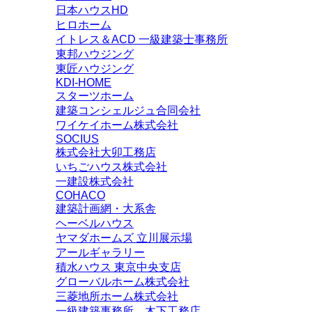
日本ハウスHD
ヒロホーム
イトレス＆ACD 一級建築士事務所
東邦ハウジング
東匠ハウジング
KDI-HOME
スターツホーム
建築コンシェルジュ合同会社
ワイケイホーム株式会社
SOCIUS
株式会社大卯工務店
いちごハウス株式会社
一建設株式会社
COHACO
建築計画網・大系舎
ヘーベルハウス
ヤマダホームズ 立川展示場
アールギャラリー
積水ハウス 東京中央支店
グローバルホーム株式会社
三菱地所ホーム株式会社
一級建築事務所 木下工務店