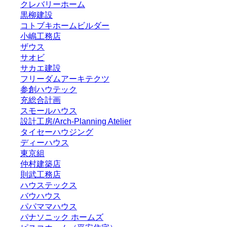
クレバリーホーム
黒柳建設
コトブキホームビルダー
小嶋工務店
ザウス
サオビ
サカエ建設
フリーダムアーキテクツ
参創ハウテック
充総合計画
スモールハウス
設計工房/Arch-Planning Atelier
タイセーハウジング
ディーハウス
東京組
仲村建築店
則武工務店
ハウステックス
バウハウス
パパママハウス
パナソニック ホームズ