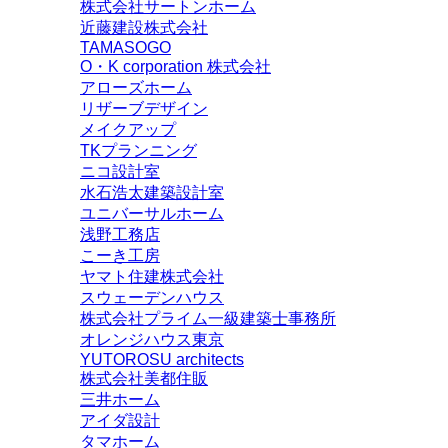
株式会社サートンホーム
近藤建設株式会社
TAMASOGO
O・K corporation 株式会社
アローズホーム
リザーブデザイン
メイクアップ
TKプランニング
ニコ設計室
水石浩太建築設計室
ユニバーサルホーム
浅野工務店
こーき工房
ヤマト住建株式会社
スウェーデンハウス
株式会社プライム一級建築士事務所
オレンジハウス東京
YUTOROSU architects
株式会社美都住販
三井ホーム
アイダ設計
タマホーム