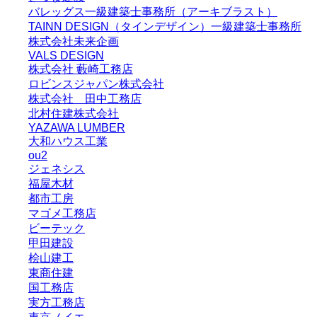
バレッグス一級建築士事務所（アーキブラスト）
TAINN DESIGN（タインデザイン）一級建築士事務所
株式会社未来企画
VALS DESIGN
株式会社 藪崎工務店
ロビンスジャパン株式会社
株式会社 田中工務店
北村住建株式会社
YAZAWA LUMBER
大和ハウス工業
ou2
ジェネシス
福屋木材
都市工房
マゴメ工務店
ビーテック
甲田建設
桧山建工
東商住建
国工務店
実方工務店