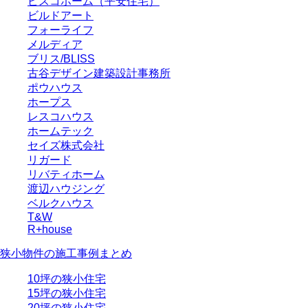
ピスコホーム（平安住宅）
ビルドアート
フォーライフ
メルディア
ブリス/BLISS
古谷デザイン建築設計事務所
ポウハウス
ホープス
レスコハウス
ホームテック
セイズ株式会社
リガード
リバティホーム
渡辺ハウジング
ベルクハウス
T&W
R+house
狭小物件の施工事例まとめ
10坪の狭小住宅
15坪の狭小住宅
20坪の狭小住宅