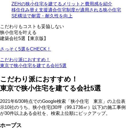
ZEHの狭小住宅を建てるメリットと費用感を紹介
移住住み替え支援適合住宅制度が適用される狭小住宅
SE構法で耐震・耐久性を向上
こだわりもコストも妥協しない
狭小住宅を叶える
建築会社5選【東京版】
さっそく5選をCHECK！
こだわり派におすすめ！
東京で狭小住宅を建てる会社5選
こだわり派におすすめ！
東京で狭小住宅を建てる会社5選
2021年6/30時点でのGoogle検索「狭小住宅 東京」の上位表
示10社のうち、狭小住宅(30坪（99.1736㎡）以下)の施工事例
が30件以上ある会社を、検索上位順にピックアップ。
ホープス