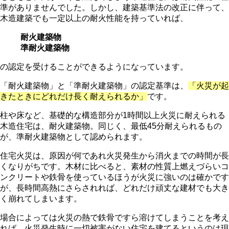
準がありませんでした。しかし、建築基準法の改正に伴って、
木造建築でも一定以上の耐火性能を持っていれば、
耐火建築物
準耐火建築物
の認定を受けることができるようになっています。
「耐火建築物」と「準耐火建築物」の認定基準は、
「火災が起
きたときにどれだけ長く耐えられるか」
です。
柱や床など、基礎的な構造部分が1時間以上火災に耐えられる
木造住宅は、耐火建築物。同じく、最低45分耐えられるもの
が、準耐火建築物として認められます。
住宅火災は、原因が何であれ火災発生から消火までの時間が長
くなりがちです。木材に比べると、素材の性質上燃えづらいコ
ンクリートや鉄骨を使っているほうが火災に強いのは確かです
が、長時間高熱にさらされれば、どれだけ頑丈な建材でも大き
く崩れてしまいます。
場合によっては火災の熱で鉄骨ですら溶けてしまうことを考え
れば、火災発生時に一切被害がない住宅を建てるというのは現