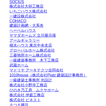
SOCIUS
株式会社大卯工務店
いちごハウス株式会社
一建設株式会社
COHACO
建築計画網・大系舎
ヘーベルハウス
ヤマダホームズ 立川展示場
アールギャラリー
積水ハウス 東京中央支店
グローバルホーム株式会社
三菱地所ホーム株式会社
一級建築事務所 木下工務店
武蔵ホーム
マドリヤ アーキテクツ合同会社
1010house（株式会社Platz 建築設計事務所）
一級建築士事務所 光設計
株式会社小野寺工務店
ひのき乃工房 ムクヤホーム
株式会社 伊庭工務店
株式会社 ピネスト
さつま建設