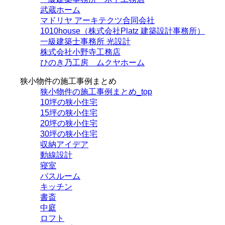
武蔵ホーム
マドリヤ アーキテクツ合同会社
1010house（株式会社Platz 建築設計事務所）
一級建築士事務所 光設計
株式会社小野寺工務店
ひのき乃工房 ムクヤホーム
狭小物件の施工事例まとめ
狭小物件の施工事例まとめ_top
10坪の狭小住宅
15坪の狭小住宅
20坪の狭小住宅
30坪の狭小住宅
収納アイデア
動線設計
寝室
バスルーム
キッチン
書斎
中庭
ロフト