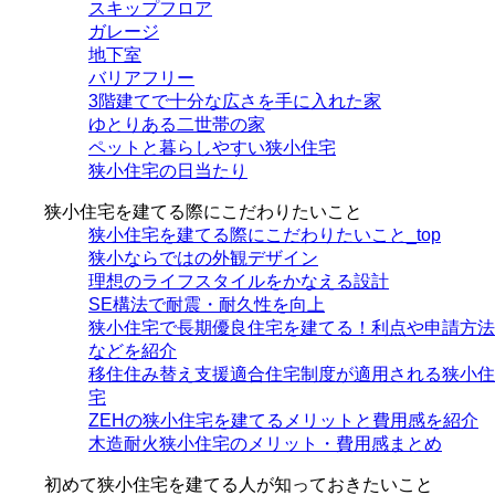
スキップフロア
ガレージ
地下室
バリアフリー
3階建てで十分な広さを手に入れた家
ゆとりある二世帯の家
ペットと暮らしやすい狭小住宅
狭小住宅の日当たり
狭小住宅を建てる際にこだわりたいこと
狭小住宅を建てる際にこだわりたいこと_top
狭小ならではの外観デザイン
理想のライフスタイルをかなえる設計
SE構法で耐震・耐久性を向上
狭小住宅で長期優良住宅を建てる！利点や申請方法
などを紹介
移住住み替え支援適合住宅制度が適用される狭小住
宅
ZEHの狭小住宅を建てるメリットと費用感を紹介
木造耐火狭小住宅のメリット・費用感まとめ
初めて狭小住宅を建てる人が知っておきたいこと