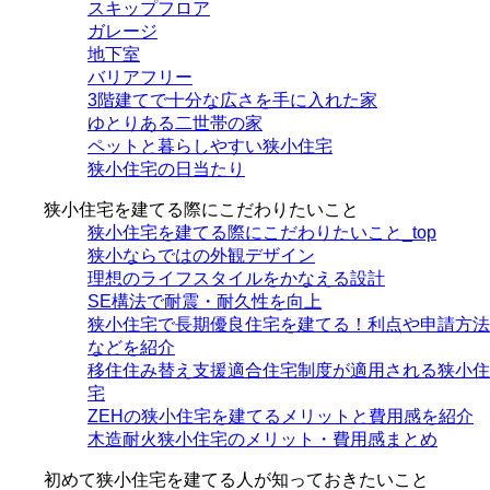
スキップフロア
ガレージ
地下室
バリアフリー
3階建てで十分な広さを手に入れた家
ゆとりある二世帯の家
ペットと暮らしやすい狭小住宅
狭小住宅の日当たり
狭小住宅を建てる際にこだわりたいこと
狭小住宅を建てる際にこだわりたいこと_top
狭小ならではの外観デザイン
理想のライフスタイルをかなえる設計
SE構法で耐震・耐久性を向上
狭小住宅で長期優良住宅を建てる！利点や申請方法
などを紹介
移住住み替え支援適合住宅制度が適用される狭小住
宅
ZEHの狭小住宅を建てるメリットと費用感を紹介
木造耐火狭小住宅のメリット・費用感まとめ
初めて狭小住宅を建てる人が知っておきたいこと