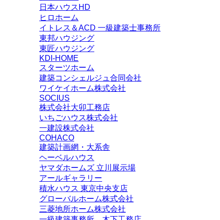
日本ハウスHD
ヒロホーム
イトレス＆ACD 一級建築士事務所
東邦ハウジング
東匠ハウジング
KDI-HOME
スターツホーム
建築コンシェルジュ合同会社
ワイケイホーム株式会社
SOCIUS
株式会社大卯工務店
いちごハウス株式会社
一建設株式会社
COHACO
建築計画網・大系舎
ヘーベルハウス
ヤマダホームズ 立川展示場
アールギャラリー
積水ハウス 東京中央支店
グローバルホーム株式会社
三菱地所ホーム株式会社
一級建築事務所 木下工務店