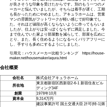
が良さそうな印象を受けたからです。別のもう一つのメ
ーカーと悩んでいましたが、そちらは着手が遅く、工期
も長かったためにやめました。アキュラホームは、営業
マンの雰囲気がフットワークが軽い感じで好印象でし
た。それほど値段が高くならないように作ってもらいま
したが、仕上がりは安っぽくならずに満足しました。今
まで住んでいた家より部屋数を減らして、部屋を広めに
とり、また、長く住めるようになるべくバリアフリーに
し、手すりも多めにするようにしました。
引用元：ハウスメーカー比較ランキング https://house-
maker.net/housemaker/aqura.html
会社概要
会社名
株式会社アキュラホーム
東京都新宿区西新宿2-6-1 新宿住友ビル
所在地
ディング34F
創業
1978年10月
資本金
9,314万円
建設事業許可 国土交通大臣 許可(特-1)第