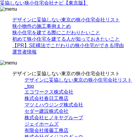
妥協
しない
狭小住宅
会社ナビ
【東京版】
デザインに妥協しない東京の狭小住宅会社リスト
狭小物件の施工事例まとめ
狭小住宅を建てる際にこだわりたいこと
初めて狭小住宅を建てる人が知っておきたいこと
【PR】SE構法でこだわりの狭小住宅ができる理由
運営者情報
デザインに妥協しない東京の狭小住宅会社リスト
デザインに妥協しない東京の狭小住宅会社リスト
_top
エコワークス株式会社
株式会社春日工務店
マツミハウジング株式会社
セダー建設株式会社
株式会社ヒノキヤグループ
ジェイホームズ
有限会社後藤工務店
株式会社ダイジコウギョウ