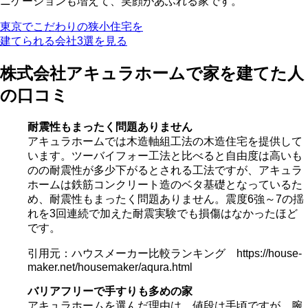
ニケーションも増えて、笑顔があふれる家です。
東京でこだわりの狭小住宅を
建てられる会社3選を見る
株式会社アキュラホームで家を建てた人
の口コミ
耐震性もまったく問題ありません
アキュラホームでは木造軸組工法の木造住宅を提供して
います。ツーバイフォー工法と比べると自由度は高いも
のの耐震性が多少下がるとされる工法ですが、アキュラ
ホームは鉄筋コンクリート造のベタ基礎となっているた
め、耐震性もまったく問題ありません。震度6強～7の揺
れを3回連続で加えた耐震実験でも損傷はなかったほど
です。
引用元：ハウスメーカー比較ランキング https://house-
maker.net/housemaker/aqura.html
バリアフリーで手すりも多めの家
アキュラホームを選んだ理由は、値段は手頃ですが、腕