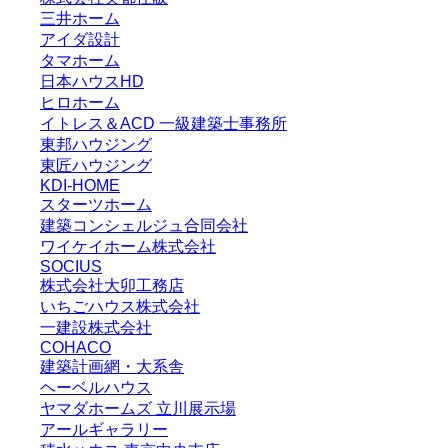
三井ホーム
アイダ設計
タマホーム
日本ハウスHD
ヒロホーム
イトレス＆ACD 一級建築士事務所
東邦ハウジング
東匠ハウジング
KDI-HOME
スターツホーム
建築コンシェルジュ合同会社
ワイケイホーム株式会社
SOCIUS
株式会社大卯工務店
いちごハウス株式会社
一建設株式会社
COHACO
建築計画網・大系舎
ヘーベルハウス
ヤマダホームズ 立川展示場
アールギャラリー