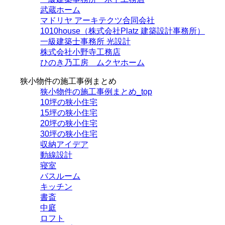
武蔵ホーム
マドリヤ アーキテクツ合同会社
1010house（株式会社Platz 建築設計事務所）
一級建築士事務所 光設計
株式会社小野寺工務店
ひのき乃工房 ムクヤホーム
狭小物件の施工事例まとめ
狭小物件の施工事例まとめ_top
10坪の狭小住宅
15坪の狭小住宅
20坪の狭小住宅
30坪の狭小住宅
収納アイデア
動線設計
寝室
バスルーム
キッチン
書斎
中庭
ロフト