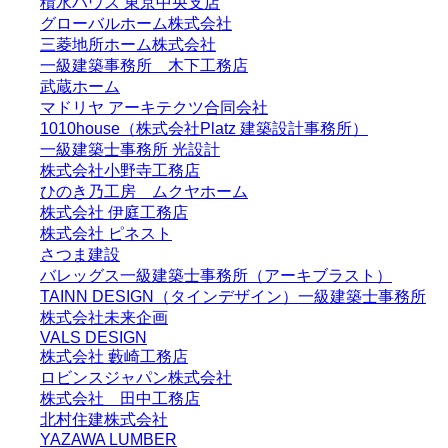
積水ハウス 東京中央支店
グローバルホーム株式会社
三菱地所ホーム株式会社
一級建築事務所 木下工務店
武蔵ホーム
マドリヤ アーキテクツ合同会社
1010house（株式会社Platz 建築設計事務所）
一級建築士事務所 光設計
株式会社小野寺工務店
ひのき乃工房 ムクヤホーム
株式会社 伊庭工務店
株式会社 ピネスト
さつま建設
バレッグス一級建築士事務所（アーキブラスト）
TAINN DESIGN（タインデザイン）一級建築士事務所
株式会社未来企画
VALS DESIGN
株式会社 藪崎工務店
ロビンスジャパン株式会社
株式会社 田中工務店
北村住建株式会社
YAZAWA LUMBER