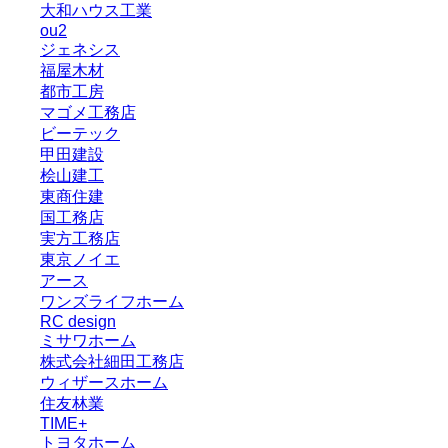
大和ハウス工業
ou2
ジェネシス
福屋木材
都市工房
マゴメ工務店
ビーテック
甲田建設
桧山建工
東商住建
国工務店
実方工務店
東京ノイエ
アース
ワンズライフホーム
RC design
ミサワホーム
株式会社細田工務店
ウィザースホーム
住友林業
TIME+
トヨタホーム