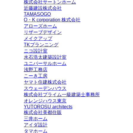
株式会社サートンホーム
近藤建設株式会社
TAMASOGO
O・K corporation 株式会社
アローズホーム
リザーブデザイン
メイクアップ
TKプランニング
ニコ設計室
水石浩太建築設計室
ユニバーサルホーム
浅野工務店
こーき工房
ヤマト住建株式会社
スウェーデンハウス
株式会社プライム一級建築士事務所
オレンジハウス東京
YUTOROSU architects
株式会社美都住販
三井ホーム
アイダ設計
タマホーム