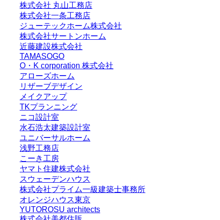
株式会社 丸山工務店
株式会社一条工務店
ジューテックホーム株式会社
株式会社サートンホーム
近藤建設株式会社
TAMASOGO
O・K corporation 株式会社
アローズホーム
リザーブデザイン
メイクアップ
TKプランニング
ニコ設計室
水石浩太建築設計室
ユニバーサルホーム
浅野工務店
こーき工房
ヤマト住建株式会社
スウェーデンハウス
株式会社プライム一級建築士事務所
オレンジハウス東京
YUTOROSU architects
株式会社美都住販