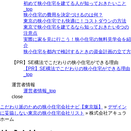
初めて狭小住宅を建てる人が知っておきたいこと
_top
狭小住宅の費用を決定づけるのは何？
東京の狭小住宅でも快適に！コストダウンの方法
東京で狭小住宅を建てるなら知っておきたい6つの
注意点
実際に家を見に行こう！狭小住宅の無料見学会を紹
介
狭小住宅を都内で検討するときの資金計画の立て方
【PR】SE構法でこだわりの狭小住宅ができる理由
【PR】SE構法でこだわりの狭小住宅ができる理由
_top
運営者情報
運営者情報_top
close
こだわり派のための狭小住宅会社ナビ【東京版】
»
デザイン
に妥協しない東京の狭小住宅会社リスト
»
株式会社アキュラ
ホーム