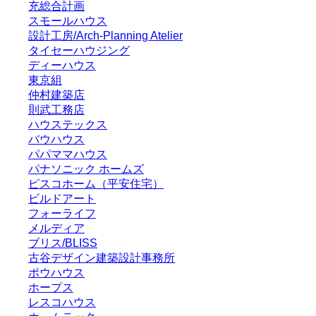
充総合計画
スモールハウス
設計工房/Arch-Planning Atelier
タイセーハウジング
ディーハウス
東京組
仲村建築店
則武工務店
ハウステックス
バウハウス
パパママハウス
パナソニック ホームズ
ピスコホーム（平安住宅）
ビルドアート
フォーライフ
メルディア
ブリス/BLISS
古谷デザイン建築設計事務所
ポウハウス
ホープス
レスコハウス