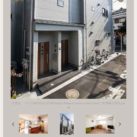
小住宅.ph
引用元：ブ
引用元：ブリス/BLISS公式HP(https://bliss-d.com/construction/二世帯狭小住宅.ph
p)