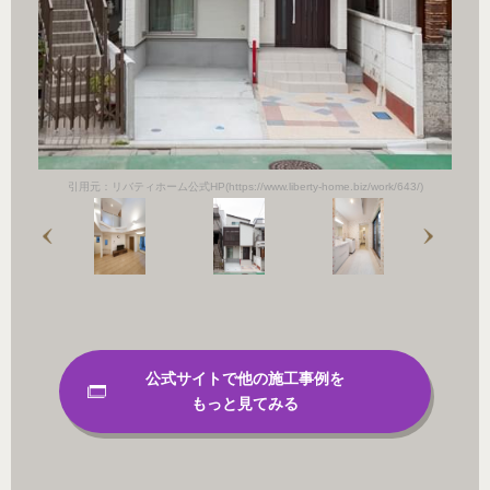
/)
引用元：リバティホーム公式HP(https://www.liberty-home.biz/work/643/)
引
公式サイトで他の施工事例を
もっと見てみる