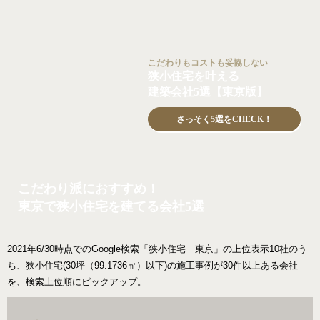
こだわりもコストも妥協しない
狭小住宅を叶える
建築会社5選【東京版】
さっそく5選をCHECK！
こだわり派におすすめ！
東京で狭小住宅を建てる会社5選
2021年6/30時点でのGoogle検索「狭小住宅 東京」の上位表示10社のう
ち、狭小住宅(30坪（99.1736㎡）以下)の施工事例が30件以上ある会社
を、検索上位順にピックアップ。