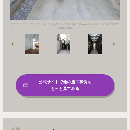
orks/ta
引用元：設計工房/Arch-Planning Atelier公式HP(http://www.sekeikobo.com/works/ta
引用元：設計
kana.html)
公式サイトで他の施工事例を
もっと見てみる