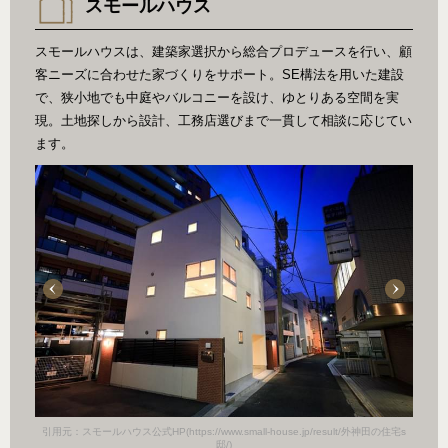
スモールハウス
スモールハウスは、建築家選択から総合プロデュースを行い、顧
客ニーズに合わせた家づくりをサポート。SE構法を用いた建設
で、狭小地でも中庭やバルコニーを設け、ゆとりある空間を実
現。土地探しから設計、工務店選びまで一貫して相談に応じてい
ます。
田の住宅s
引用元：スモールハウス公式HP(https://www.small-house.jp/result/外神田の住宅s
引用元：
邸/)