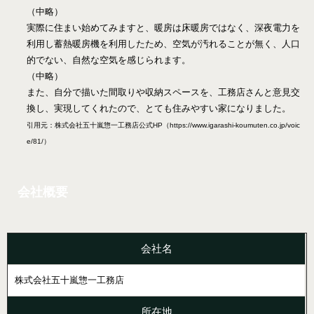
（中略）
実際に住まい始めてみますと、暖房は床暖房ではなく、深夜電力を
利用し蓄熱暖房機を利用したため、空気が汚れることが無く、人口
的でない、自然な空気を感じられます。
（中略）
また、自分で描いた間取りや収納スペースを、工務店さんと意見交
換し、実現してくれたので、とても住みやすい家になりました。
引用元：株式会社五十嵐惣一工務店公式HP（https://www.igarashi-koumuten.co.jp/voic
e/81/）
会社概要
会社名
株式会社五十嵐惣一工務店
所在地