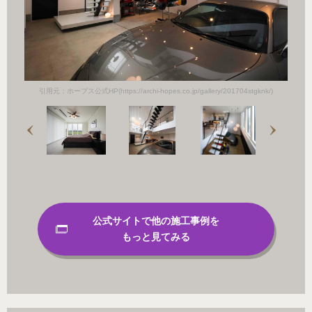
k/)
引用
引用元：ホープス公式HP(https://archi-hopes.co.jp/gallery/201704stgknk/)
公式サイトで他の施工事例を
もっと見てみる