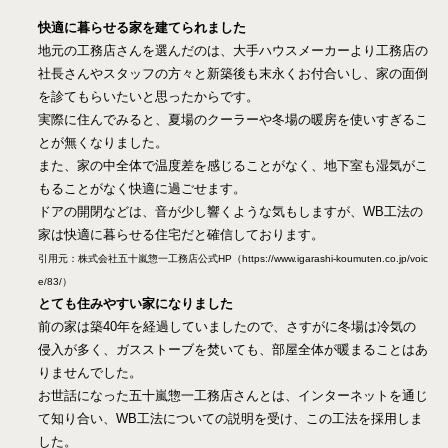
快適に暮らせる家を建てられました
地元の工務店さんを選んだのは、大手ハウスメーカーより工務店の
社長さんやスタッフの方々と新築後も末永くお付合いし、家の面倒
を診てもらいたいと思ったからです。
実際に住んでみると、夏場のクーラーや冬場の暖房を使いすぎるこ
とが無くなりました。
また、家の中全体で温度差を感じることがなく、地下室も湿気がこ
もることがなく快適に過ごせます。
ドアの開閉などは、音が少し響くような気もしますが、WB工法の
家は快適に暮らせる住宅だと確信しております。
引用元：株式会社五十嵐惣一工務店公式HP（https://www.igarashi-koumuten.co.jp/voic
e/83/）
とても住みやすい家になりました
前の家は築40年を経過していましたので、さすがに冬場は冷気の
侵入が多く、ガスストーブを焚いても、部屋全体が暖まることはあ
りませんでした。
お世話になった五十嵐惣一工務店さんとは、インターネットを通じ
て知り合い、WB工法についての説明を受け、この工法を採用しま
した。