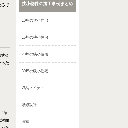
狭小物件の施工事例まとめ
なるで
10坪の狭小住宅
15坪の狭小住宅
20坪の狭小住宅
株式会
いった
30坪の狭小住宅
収納アイデア
動線設計
「準
は対面
寝室
しっか