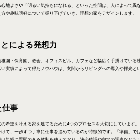
る心地よさや「明るい気持ちになれる」といった空間は、人によって異
え方や趣味嗜好について掘り下げていき、理想の家をデザインします。
ことによる発想力
幼稚園・保育園、教会、オフィスビル、カフェなど幅広く手掛けている
広い実績によって得たノウハウは、玄関からリビングへの導入や採光と
た仕事
主の希望を叶える家を建てるために4つのプロセスを大切にしています。
分けて、一歩ずつ丁寧に仕事を進めているのが特徴的です。「準備」で
設け気軽に質問できる体制を整えており、法令確認や敷地の調査なども