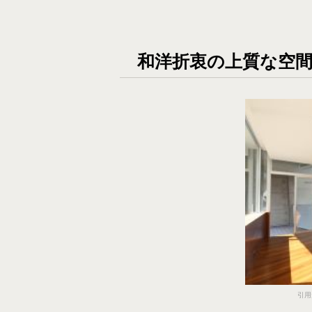
和洋折衷の上質な空
引用