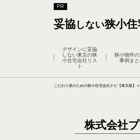
妥協
狭小住
しない
デザインに妥協
しない東京の狭
狭小物件の
小住宅会社リス
事例まと
ト
こだわり派のための狭小住宅会社ナビ【東京版】
株式会社プ