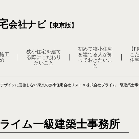
宅
会社ナビ
【東京版】
初めて狭小住宅
【P
狭小住宅を建て
施工
を建てる人が知
こ
る際にこだわり
め
っておきたいこ
住
たいこと
と
»
デザインに妥協しない東京の狭小住宅会社リスト
»
株式会社プライム一級建築士事
ライム一級建築士事務所