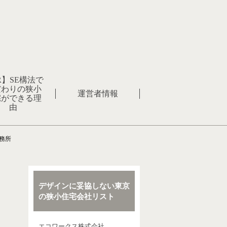
R】SE構法で
だわりの狭小
運営者情報
宅ができる理
由
務所
デザインに妥協しない東京
の狭小住宅会社リスト
エコワークス株式会社