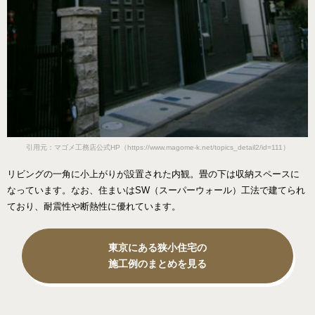
引用元：マゴメ工務店公式HP（https://www.magome-k.net/topics_detail2/id=111）
リビングの一角に小上がりが設置された内観。畳の下は収納スペースに
なっています。なお、住まいはSW（スーパーウォール）工法で建てられ
ており、耐震性や断熱性に優れています。
東京にある狭小住宅の
施工例のまとめを見る