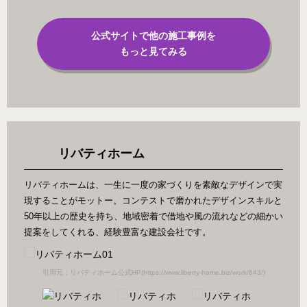
公式サイトで他の施工事例を
もっと見てみる
リバティホーム
リバティホームは、一生に一度の家づくりを素敵なデザインで実
現することがモットー。コンテストで磨かれたデザインスキルと
50年以上の歴史を持ち、地域密着で借地や風の流れなどの細かい
提案をしてくれる、経験豊富な建設会社です。
/)
引用元：リバティホーム公式HP(https://www.liberty-home.biz/work/643/)
引