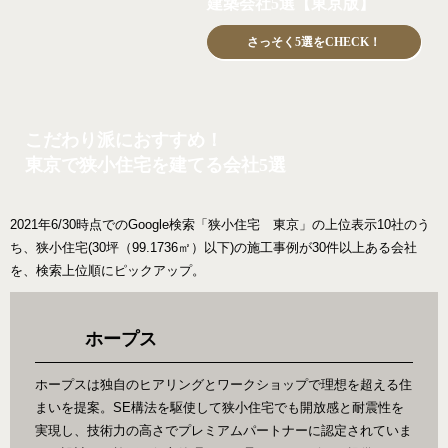
建築会社5選【東京版】
さっそく5選をCHECK！
こだわり派におすすめ！
東京で狭小住宅を建てる会社5選
2021年6/30時点でのGoogle検索「狭小住宅 東京」の上位表示10社のう
ち、狭小住宅(30坪（99.1736㎡）以下)の施工事例が30件以上ある会社
を、検索上位順にピックアップ。
ホープス
ホープスは独自のヒアリングとワークショップで理想を超える住
まいを提案。SE構法を駆使して狭小住宅でも開放感と耐震性を
実現し、技術力の高さでプレミアムパートナーに認定されていま