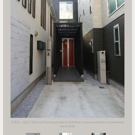
orks/ta
引用元：設計工房/Arch-Planning Atelier公式HP(http://www.sekeikobo.com/works/ta
引用元：設計
kana.html)