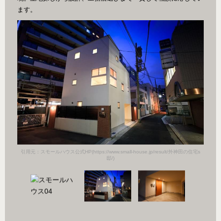
ます。
田の住宅s
引用元：スモールハウス公式HP(https://www.small-house.jp/result/外神田の住宅s
引用元：
邸/)