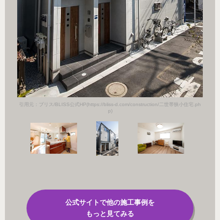
小住宅.ph
引用元：ブ
引用元：ブリス/BLISS公式HP(https://bliss-d.com/construction/二世帯狭小住宅.ph
p)
公式サイトで他の施工事例を
もっと見てみる