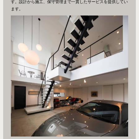
す。設計から施工、保守管理まで一貫したサービスを提供してい
ます。
k/)
引用