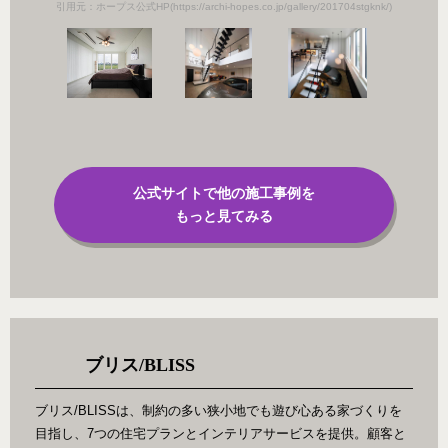
引用元：ホープス公式HP(https://archi-hopes.co.jp/gallery/201704stgknk/)
公式サイトで他の施工事例を
もっと見てみる
ブリス/BLISS
ブリス/BLISSは、制約の多い狭小地でも遊び心ある家づくりを
目指し、7つの住宅プランとインテリアサービスを提供。顧客と