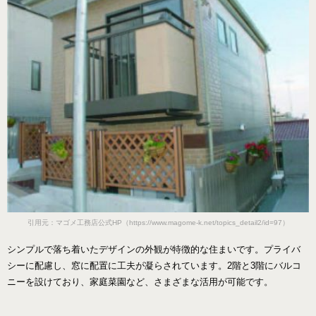
引用元：マゴメ工務店公式HP（https://www.magome-k.net/topics_detail2/id=97）
シンプルで落ち着いたデザインの外観が特徴的な住まいです。プライバ
シーに配慮し、窓に配置に工夫が凝らされています。2階と3階にバルコ
ニーを設けており、家庭菜園など、さまざまな活用が可能です。