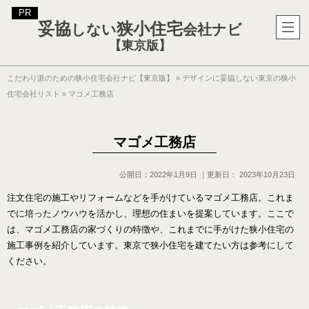
妥協
狭小住宅
しない
会社ナビ
【東京版】
こだわり派のための狭小住宅会社ナビ【東京版】
»
デザインに妥協しない東京の狭小
住宅会社リスト
»
マゴメ工務店
マゴメ工務店
公開日：
2022年1月9日
｜更新日：
2023年10月23日
注文住宅の施工やリフォームなどを手がけているマゴメ工務店。これま
でに培ったノウハウを活かし、理想の住まいを提案しています。ここで
は、マゴメ工務店の家づくりの特徴や、これまでに手がけた狭小住宅の
施工事例を紹介しています。東京で狭小住宅を建てたい方は参考にして
ください。