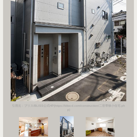
小住宅.ph
引用元：ブ
引用元：ブリス/BLISS公式HP(https://bliss-d.com/construction/二世帯狭小住宅.ph
p)