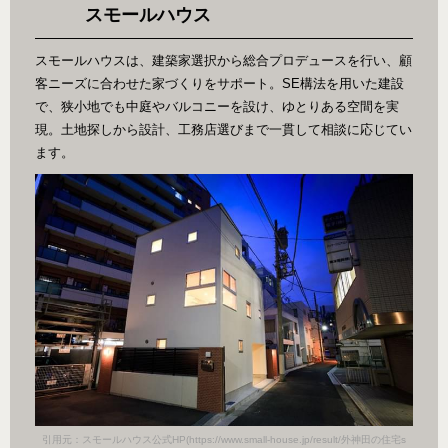
スモールハウス
スモールハウスは、建築家選択から総合プロデュースを行い、顧
客ニーズに合わせた家づくりをサポート。SE構法を用いた建設
で、狭小地でも中庭やバルコニーを設け、ゆとりある空間を実
現。土地探しから設計、工務店選びまで一貫して相談に応じてい
ます。
田の住宅s
引用元：スモールハウス公式HP(https://www.small-house.jp/result/外神田の住宅s
引用元：