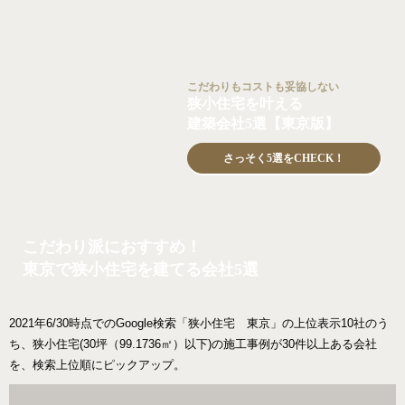
こだわりもコストも妥協しない
狭小住宅を叶える
建築会社5選【東京版】
さっそく5選をCHECK！
こだわり派におすすめ！
東京で狭小住宅を建てる会社5選
2021年6/30時点でのGoogle検索「狭小住宅 東京」の上位表示10社のう
ち、狭小住宅(30坪（99.1736㎡）以下)の施工事例が30件以上ある会社
を、検索上位順にピックアップ。