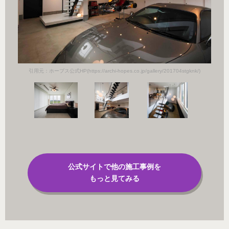
k/)
引用
引用元：ホープス公式HP(https://archi-hopes.co.jp/gallery/201704stgknk/)
公式サイトで他の施工事例を
もっと見てみる