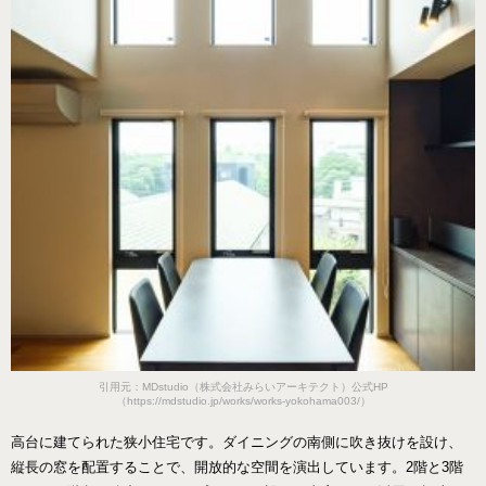
引用元：MDstudio（株式会社みらいアーキテクト）公式HP
（https://mdstudio.jp/works/works-yokohama003/）
高台に建てられた狭小住宅です。ダイニングの南側に吹き抜けを設け、
縦長の窓を配置することで、開放的な空間を演出しています。2階と3階