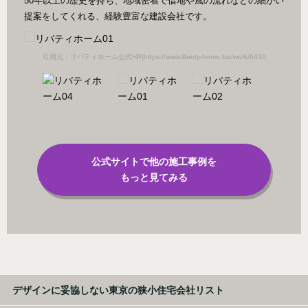
50年以上の歴史を持ち、地域密着で借地や風の流れなどの細かい
提案をしてくれる、経験豊富な建設会社です。
/)
引用元：リバティホーム公式HP(https://www.liberty-home.biz/work/643/)
引
公式サイトで他の施工事例を
もっと見てみる
デザインに妥協しない東京の狭小住宅会社リスト