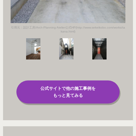
orks/ta
引用元：設計工房/Arch-Planning Atelier公式HP(http://www.sekeikobo.com/works/ta
引用元：設計
kana.html)
公式サイトで他の施工事例を
もっと見てみる