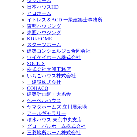
タマホーム
日本ハウスHD
ヒロホーム
イトレス＆ACD 一級建築士事務所
東邦ハウジング
東匠ハウジング
KDI-HOME
スターツホーム
建築コンシェルジュ合同会社
ワイケイホーム株式会社
SOCIUS
株式会社大卯工務店
いちごハウス株式会社
一建設株式会社
COHACO
建築計画網・大系舎
ヘーベルハウス
ヤマダホームズ 立川展示場
アールギャラリー
積水ハウス 東京中央支店
グローバルホーム株式会社
三菱地所ホーム株式会社