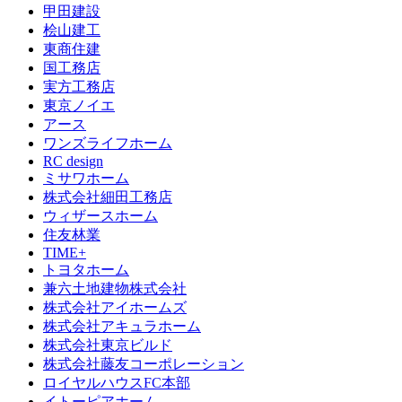
甲田建設
桧山建工
東商住建
国工務店
実方工務店
東京ノイエ
アース
ワンズライフホーム
RC design
ミサワホーム
株式会社細田工務店
ウィザースホーム
住友林業
TIME+
トヨタホーム
兼六土地建物株式会社
株式会社アイホームズ
株式会社アキュラホーム
株式会社東京ビルド
株式会社藤友コーポレーション
ロイヤルハウスFC本部
イトーピアホーム