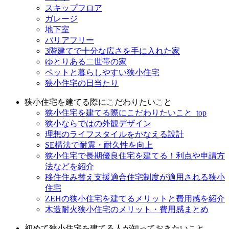
スキップフロア
ガレージ
地下室
バリアフリー
3階建てで十分な広さを手に入れた家
ゆとりある二世帯の家
ペットと暮らしやすい狭小住宅
狭小住宅の日当たり
狭小住宅を建てる際にこだわりたいこと
狭小住宅を建てる際にこだわりたいこと_top
狭小ならではの外観デザイン
理想のライフスタイルをかなえる設計
SE構法で耐震・耐久性を向上
狭小住宅で長期優良住宅を建てる！利点や申請方
法などを紹介
移住住み替え支援適合住宅制度が適用される狭小
住宅
ZEHの狭小住宅を建てるメリットと費用感を紹介
木造耐火狭小住宅のメリット・費用感まとめ
初めて狭小住宅を建てる人が知っておきたいこと