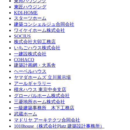
東邦ハウジング
東匠ハウジング
KDI-HOME
スターツホーム
建築コンシェルジュ合同会社
ワイケイホーム株式会社
SOCIUS
株式会社大卯工務店
いちごハウス株式会社
一建設株式会社
COHACO
建築計画網・大系舎
ヘーベルハウス
ヤマダホームズ 立川展示場
アールギャラリー
積水ハウス 東京中央支店
グローバルホーム株式会社
三菱地所ホーム株式会社
一級建築事務所 木下工務店
武蔵ホーム
マドリヤ アーキテクツ合同会社
1010house（株式会社Platz 建築設計事務所）