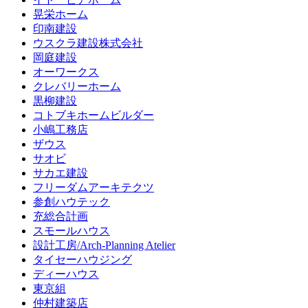
晃栄ホーム
印南建設
ウスクラ建設株式会社
岡庭建設
オーワークス
クレバリーホーム
黒柳建設
コトブキホームビルダー
小嶋工務店
ザウス
サオビ
サカエ建設
フリーダムアーキテクツ
参創ハウテック
充総合計画
スモールハウス
設計工房/Arch-Planning Atelier
タイセーハウジング
ディーハウス
東京組
仲村建築店