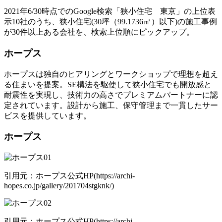
2021年6/30時点でのGoogle検索「狭小住宅 東京」の上位表
示10社のうち、狭小住宅(30坪（99.1736㎡）以下)の施工事例
が30件以上ある会社を、検索上位順にピックアップ。
ホープス
ホープスは独自のヒアリングとワークショップで理想を超え
る住まいを提案。SE構法を駆使して狭小住宅でも開放感と
耐震性を実現し、技術力の高さでプレミアムパートナーに認
定されています。設計から施工、保守管理まで一貫したサー
ビスを提供しています。
ホープス
引用元：ホープス公式HP(https://archi-
hopes.co.jp/gallery/201704stgknk/)
引用元：ホープス公式HP(https://archi-