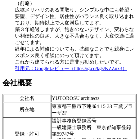
（前略）
広狭メリハリのある間取り、シンプルな中にも希望・
要望、デザイン性、居住性がバランス良く取り込まれ
ており、期待以上で大変満足してます。
築３年経過しますが、飽きのないデザイン、変わらな
い利便性の良さ、大きな不具合もなく、大変快適に過
ごせてます。
経年による補修についても、些細なことでも親身にレ
スポンス良く相談にのって頂けてます。
これから建てられる方に是非お勧めしたいです。
引用元：Googleレビュー（https://g.co/kgs/KZZux3）
会社概要
会社名
YUTOROSU architects
東京都三鷹市下連雀4-15-33 三鷹プラ
所在地
ーザ2F
設計事務所登録番号
一級建築士事務所：東京都知事登録
登録・許可
第59747号