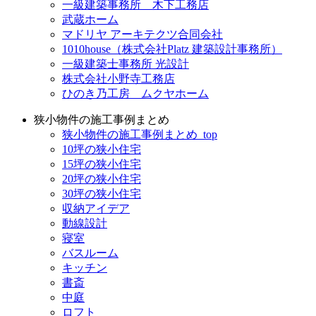
一級建築事務所 木下工務店
武蔵ホーム
マドリヤ アーキテクツ合同会社
1010house（株式会社Platz 建築設計事務所）
一級建築士事務所 光設計
株式会社小野寺工務店
ひのき乃工房 ムクヤホーム
狭小物件の施工事例まとめ
狭小物件の施工事例まとめ_top
10坪の狭小住宅
15坪の狭小住宅
20坪の狭小住宅
30坪の狭小住宅
収納アイデア
動線設計
寝室
バスルーム
キッチン
書斎
中庭
ロフト