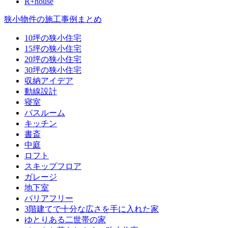
R+house
狭小物件の施工事例まとめ
10坪の狭小住宅
15坪の狭小住宅
20坪の狭小住宅
30坪の狭小住宅
収納アイデア
動線設計
寝室
バスルーム
キッチン
書斎
中庭
ロフト
スキップフロア
ガレージ
地下室
バリアフリー
3階建てで十分な広さを手に入れた家
ゆとりある二世帯の家