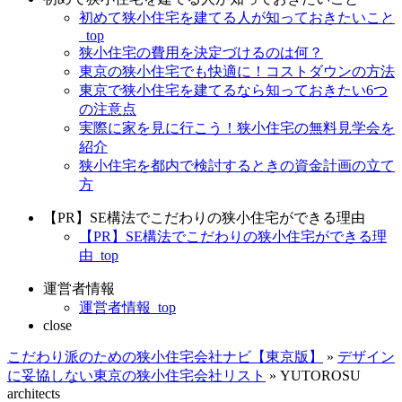
初めて狭小住宅を建てる人が知っておきたいこと
_top
狭小住宅の費用を決定づけるのは何？
東京の狭小住宅でも快適に！コストダウンの方法
東京で狭小住宅を建てるなら知っておきたい6つ
の注意点
実際に家を見に行こう！狭小住宅の無料見学会を
紹介
狭小住宅を都内で検討するときの資金計画の立て
方
【PR】SE構法でこだわりの狭小住宅ができる理由
【PR】SE構法でこだわりの狭小住宅ができる理
由_top
運営者情報
運営者情報_top
close
こだわり派のための狭小住宅会社ナビ【東京版】
»
デザイン
に妥協しない東京の狭小住宅会社リスト
»
YUTOROSU
architects