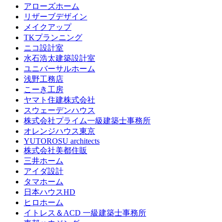
アローズホーム
リザーブデザイン
メイクアップ
TKプランニング
ニコ設計室
水石浩太建築設計室
ユニバーサルホーム
浅野工務店
こーき工房
ヤマト住建株式会社
スウェーデンハウス
株式会社プライム一級建築士事務所
オレンジハウス東京
YUTOROSU architects
株式会社美都住販
三井ホーム
アイダ設計
タマホーム
日本ハウスHD
ヒロホーム
イトレス＆ACD 一級建築士事務所