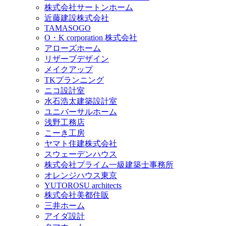
株式会社サートンホーム
近藤建設株式会社
TAMASOGO
O・K corporation 株式会社
アローズホーム
リザーブデザイン
メイクアップ
TKプランニング
ニコ設計室
水石浩太建築設計室
ユニバーサルホーム
浅野工務店
こーき工房
ヤマト住建株式会社
スウェーデンハウス
株式会社プライム一級建築士事務所
オレンジハウス東京
YUTOROSU architects
株式会社美都住販
三井ホーム
アイダ設計