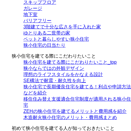
スキップフロア
ガレージ
地下室
バリアフリー
3階建てで十分な広さを手に入れた家
ゆとりある二世帯の家
ペットと暮らしやすい狭小住宅
狭小住宅の日当たり
狭小住宅を建てる際にこだわりたいこと
狭小住宅を建てる際にこだわりたいこと_top
狭小ならではの外観デザイン
理想のライフスタイルをかなえる設計
SE構法で耐震・耐久性を向上
狭小住宅で長期優良住宅を建てる！利点や申請方法
などを紹介
移住住み替え支援適合住宅制度が適用される狭小住
宅
ZEHの狭小住宅を建てるメリットと費用感を紹介
木造耐火狭小住宅のメリット・費用感まとめ
初めて狭小住宅を建てる人が知っておきたいこと