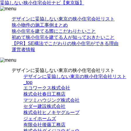
妥協
しない
狭小住宅
会社ナビ
【東京版】
デザインに妥協しない東京の狭小住宅会社リスト
狭小物件の施工事例まとめ
狭小住宅を建てる際にこだわりたいこと
初めて狭小住宅を建てる人が知っておきたいこと
【PR】SE構法でこだわりの狭小住宅ができる理由
運営者情報
デザインに妥協しない東京の狭小住宅会社リスト
デザインに妥協しない東京の狭小住宅会社リスト
_top
エコワークス株式会社
株式会社春日工務店
マツミハウジング株式会社
セダー建設株式会社
株式会社ヒノキヤグループ
ジェイホームズ
有限会社後藤工務店
株式会社ダイジコウギョウ