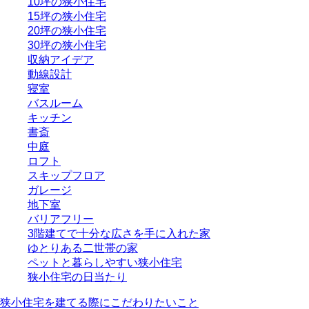
10坪の狭小住宅
15坪の狭小住宅
20坪の狭小住宅
30坪の狭小住宅
収納アイデア
動線設計
寝室
バスルーム
キッチン
書斎
中庭
ロフト
スキップフロア
ガレージ
地下室
バリアフリー
3階建てで十分な広さを手に入れた家
ゆとりある二世帯の家
ペットと暮らしやすい狭小住宅
狭小住宅の日当たり
狭小住宅を建てる際にこだわりたいこと