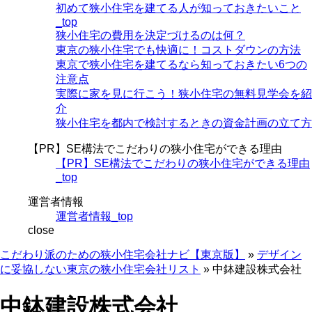
初めて狭小住宅を建てる人が知っておきたいこと
_top
狭小住宅の費用を決定づけるのは何？
東京の狭小住宅でも快適に！コストダウンの方法
東京で狭小住宅を建てるなら知っておきたい6つの
注意点
実際に家を見に行こう！狭小住宅の無料見学会を紹
介
狭小住宅を都内で検討するときの資金計画の立て方
【PR】SE構法でこだわりの狭小住宅ができる理由
【PR】SE構法でこだわりの狭小住宅ができる理由
_top
運営者情報
運営者情報_top
close
こだわり派のための狭小住宅会社ナビ【東京版】
»
デザイン
に妥協しない東京の狭小住宅会社リスト
»
中鉢建設株式会社
中鉢建設株式会社