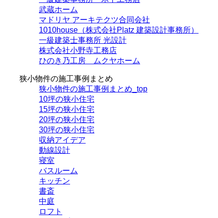
武蔵ホーム
マドリヤ アーキテクツ合同会社
1010house（株式会社Platz 建築設計事務所）
一級建築士事務所 光設計
株式会社小野寺工務店
ひのき乃工房 ムクヤホーム
狭小物件の施工事例まとめ
狭小物件の施工事例まとめ_top
10坪の狭小住宅
15坪の狭小住宅
20坪の狭小住宅
30坪の狭小住宅
収納アイデア
動線設計
寝室
バスルーム
キッチン
書斎
中庭
ロフト