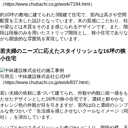
（https://www.chubachi.co.jp/work/7194.html）
約10坪の敷地に建てられた3階建て住宅で、室内は高さや空間
配置を工夫した設計となっています。木の質感にこだわり、柱
や梁などは木質をそのまま感じられるデザインです。また、階
段は段板のみを用いたストリップ階段とし、狭小住宅でありな
がら開放的な雰囲気を実現しています。
若夫婦のニーズに応えたスタイリッシュな16坪の狭
小住宅
引用元：中鉢建設株式会社公式HP
（https://www.chubachi.co.jp/work/837.html）
若い夫婦の依頼に基づいて建てられ、外観や内観に統一感をも
たせたデザインとした16坪の狭小住宅です。濃紺と鮮やかな
オレンジ色の外観が目を引きますが、室内は白と濃紺のシンプ
ルな色づかいで「生活感を感じさせないクールなイメージ（同
社）」を演出しています。
シンプルかつスタイリッシュな色づかいにより、階段や壁、天