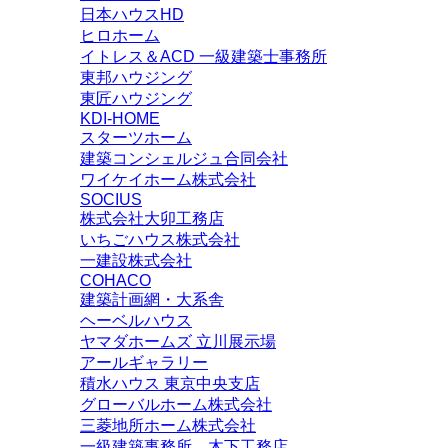
日本ハウスHD
ヒロホーム
イトレス＆ACD 一級建築士事務所
東邦ハウジング
東匠ハウジング
KDI-HOME
スターツホーム
建築コンシェルジュ合同会社
ワイケイホーム株式会社
SOCIUS
株式会社大卯工務店
いちごハウス株式会社
一建設株式会社
COHACO
建築計画網・大系舎
ヘーベルハウス
ヤマダホームズ 立川展示場
アールギャラリー
積水ハウス 東京中央支店
グローバルホーム株式会社
三菱地所ホーム株式会社
一級建築事務所 木下工務店