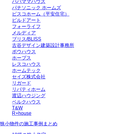
パパママハウス
パナソニック ホームズ
ピスコホーム（平安住宅）
ビルドアート
フォーライフ
メルディア
ブリス/BLISS
古谷デザイン建築設計事務所
ポウハウス
ホープス
レスコハウス
ホームテック
セイズ株式会社
リガード
リバティホーム
渡辺ハウジング
ベルクハウス
T&W
R+house
狭小物件の施工事例まとめ