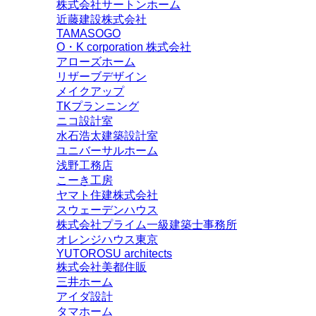
株式会社サートンホーム
近藤建設株式会社
TAMASOGO
O・K corporation 株式会社
アローズホーム
リザーブデザイン
メイクアップ
TKプランニング
ニコ設計室
水石浩太建築設計室
ユニバーサルホーム
浅野工務店
こーき工房
ヤマト住建株式会社
スウェーデンハウス
株式会社プライム一級建築士事務所
オレンジハウス東京
YUTOROSU architects
株式会社美都住販
三井ホーム
アイダ設計
タマホーム