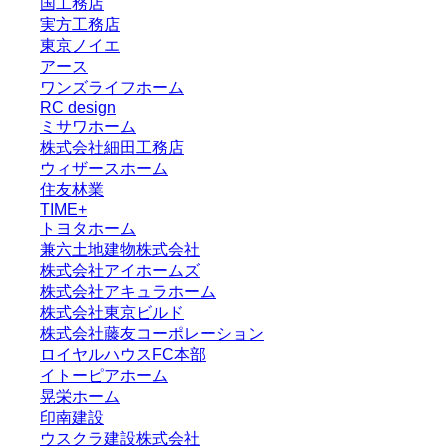
国工務店
実方工務店
東京ノイエ
アース
ワンズライフホーム
RC design
ミサワホーム
株式会社細田工務店
ウィザースホーム
住友林業
TIME+
トヨタホーム
兼六土地建物株式会社
株式会社アイホームズ
株式会社アキュラホーム
株式会社東京ビルド
株式会社藤友コーポレーション
ロイヤルハウスFC本部
イトーピアホーム
晃栄ホーム
印南建設
ウスクラ建設株式会社