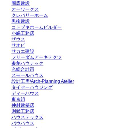
岡庭建設
オーワークス
クレバリーホーム
黒柳建設
コトブキホームビルダー
小嶋工務店
ザウス
サオビ
サカエ建設
フリーダムアーキテクツ
参創ハウテック
充総合計画
スモールハウス
設計工房/Arch-Planning Atelier
タイセーハウジング
ディーハウス
東京組
仲村建築店
則武工務店
ハウステックス
バウハウス