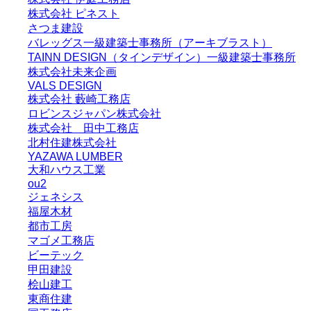
株式会社 ピネスト
さつま建設
バレッグス一級建築士事務所（アーキブラスト）
TAINN DESIGN（タインデザイン）一級建築士事務所
株式会社未来企画
VALS DESIGN
株式会社 藪崎工務店
ロビンスジャパン株式会社
株式会社 田中工務店
北村住建株式会社
YAZAWA LUMBER
大和ハウス工業
ou2
ジェネシス
福屋木材
都市工房
マゴメ工務店
ビーテック
甲田建設
桧山建工
東商住建