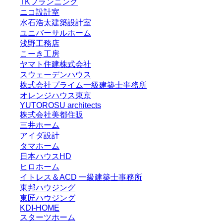
TKプランニング
ニコ設計室
水石浩太建築設計室
ユニバーサルホーム
浅野工務店
こーき工房
ヤマト住建株式会社
スウェーデンハウス
株式会社プライム一級建築士事務所
オレンジハウス東京
YUTOROSU architects
株式会社美都住販
三井ホーム
アイダ設計
タマホーム
日本ハウスHD
ヒロホーム
イトレス＆ACD 一級建築士事務所
東邦ハウジング
東匠ハウジング
KDI-HOME
スターツホーム