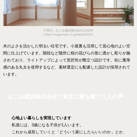
引用元：なごみ建設株式会社公式HP
（https://nagomuie.co.jp/works/515/）
木のよさを活かした明るい住宅です。小屋裏も活用して居心地のよい空
間に仕上げています。階段など随所に桜の花びらの形に透かし彫りが施
されており、ライトアップによって意匠性が際立つ設計です。柱に重厚
感のある丸太を使用するなど、素材選定にも配慮した設計が採用されて
います。
なごみ建設株式会社で東京に家を建てた人の声
心地よい暮らしを実現しています
私達には、3歳になる子供が1人います。
これから成長していくと「どういう家にしたらいいのか」とか、