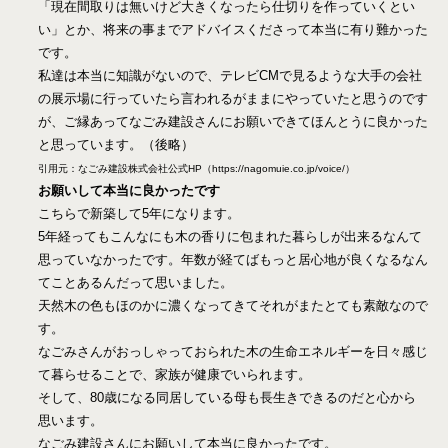
「現在間取りは無いけど大きくなったら仕切りを作っていくとい
い」とか、将来の事までアドバイスくださって本当に有り難かった
です。
私達は本当に知識がないので、テレビCMで見るような大手の会社
の展示場に行っていたら言われるがままにやっていたと思うのです
が、ご縁あってなごみ建設さんにお願いできてほんとうに良かった
と思っています。（後略）
引用元：なごみ建設株式会社公式HP（https://nagomuie.co.jp/voice/）
お願いして本当に良かったです
こちらで新築して5年になります。
5年経ってもこんなにも木の香りに包まれた暮らしが出来るなんて
思っていなかったです。年数が経てばもっと居心地が良くなるなん
てことあるんだって思いました。
天然木の色もほのかに濃くなってきてそれがまたとても素敵なので
す。
なごみさんがおっしゃっておられた木の生命エネルギーを日々感じ
て暮らせることで、家族が健康でいられます。
そして、80歳になる同居している母も長生きできるのだと心から
思います。
なごみ建設さんにお願いして本当に良かったです。