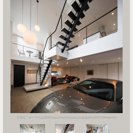
k/)
引用
引用元：ホープス公式HP(https://archi-hopes.co.jp/gallery/201704stgknk/)