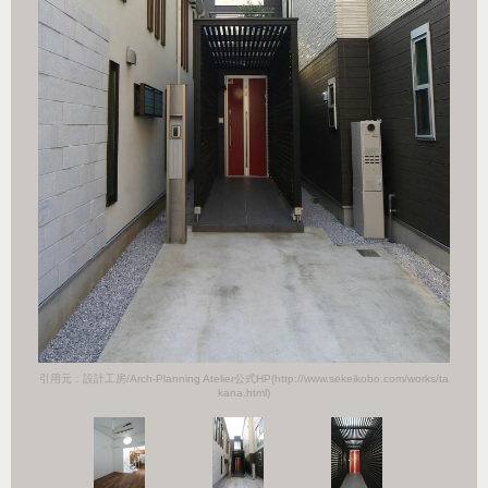
orks/ta
引用元：設計工房/Arch-Planning Atelier公式HP(http://www.sekeikobo.com/works/ta
引用元：設計
kana.html)