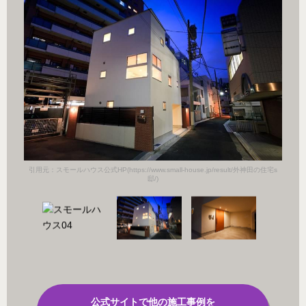
田の住宅s
引用元：スモールハウス公式HP(https://www.small-house.jp/result/外神田の住宅s
引用元：
邸/)
公式サイトで他の施工事例を