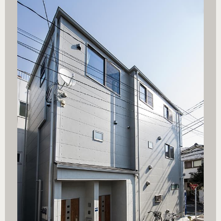
小住宅.ph
引用元：ブ