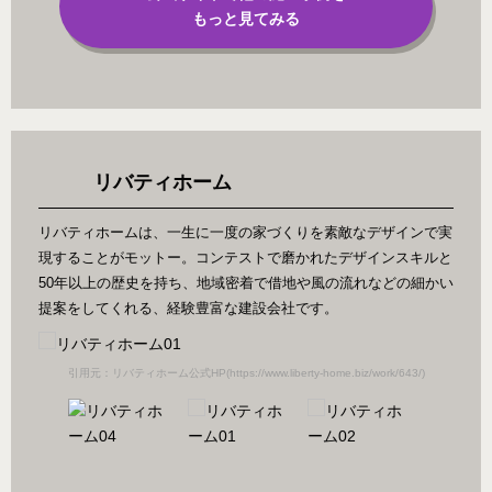
もっと見てみる
リバティホーム
リバティホームは、一生に一度の家づくりを素敵なデザインで実
現することがモットー。コンテストで磨かれたデザインスキルと
50年以上の歴史を持ち、地域密着で借地や風の流れなどの細かい
提案をしてくれる、経験豊富な建設会社です。
/)
引用元：リバティホーム公式HP(https://www.liberty-home.biz/work/643/)
引