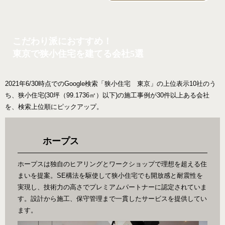
こだわり派におすすめ！
東京で狭小住宅を建てる会社5選
2021年6/30時点でのGoogle検索「狭小住宅 東京」の上位表示10社のう
ち、狭小住宅(30坪（99.1736㎡）以下)の施工事例が30件以上ある会社
を、検索上位順にピックアップ。
ホープス
ホープスは独自のヒアリングとワークショップで理想を超える住
まいを提案。SE構法を駆使して狭小住宅でも開放感と耐震性を
実現し、技術力の高さでプレミアムパートナーに認定されていま
す。設計から施工、保守管理まで一貫したサービスを提供してい
ます。