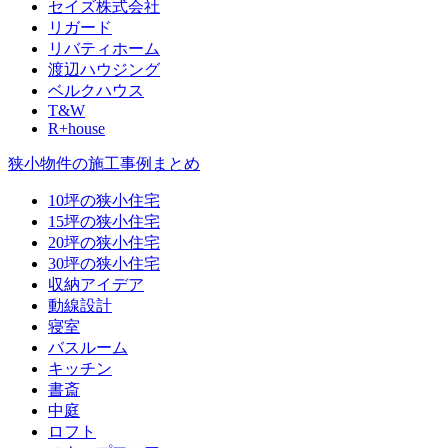
セイズ株式会社
リガード
リバティホーム
渡辺ハウジング
ベルクハウス
T&W
R+house
狭小物件の施工事例まとめ
10坪の狭小住宅
15坪の狭小住宅
20坪の狭小住宅
30坪の狭小住宅
収納アイデア
動線設計
寝室
バスルーム
キッチン
書斎
中庭
ロフト