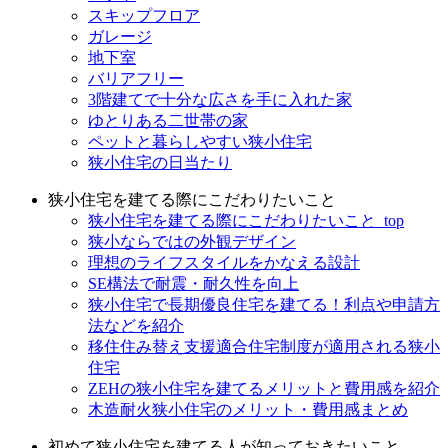
スキップフロア
ガレージ
地下室
バリアフリー
3階建てで十分な広さを手に入れた家
ゆとりある二世帯の家
ペットと暮らしやすい狭小住宅
狭小住宅の日当たり
狭小住宅を建てる際にこだわりたいこと
狭小住宅を建てる際にこだわりたいこと_top
狭小ならではの外観デザイン
理想のライフスタイルをかなえる設計
SE構法で耐震・耐久性を向上
狭小住宅で長期優良住宅を建てる！利点や申請方
法などを紹介
移住住み替え支援適合住宅制度が適用される狭小
住宅
ZEHの狭小住宅を建てるメリットと費用感を紹介
木造耐火狭小住宅のメリット・費用感まとめ
初めて狭小住宅を建てる人が知っておきたいこと