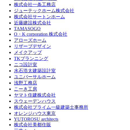
株式会社一条工務店
ジューテックホーム株式会社
株式会社サートンホーム
近藤建設株式会社
TAMASOGO
O・K corporation 株式会社
アローズホーム
リザーブデザイン
メイクアップ
TKプランニング
ニコ設計室
水石浩太建築設計室
ユニバーサルホーム
浅野工務店
こーき工房
ヤマト住建株式会社
スウェーデンハウス
株式会社プライム一級建築士事務所
オレンジハウス東京
YUTOROSU architects
株式会社美都住販