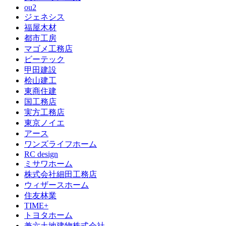
ou2
ジェネシス
福屋木材
都市工房
マゴメ工務店
ビーテック
甲田建設
桧山建工
東商住建
国工務店
実方工務店
東京ノイエ
アース
ワンズライフホーム
RC design
ミサワホーム
株式会社細田工務店
ウィザースホーム
住友林業
TIME+
トヨタホーム
兼六土地建物株式会社