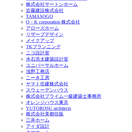
株式会社サートンホーム
近藤建設株式会社
TAMASOGO
O・K corporation 株式会社
アローズホーム
リザーブデザイン
メイクアップ
TKプランニング
ニコ設計室
水石浩太建築設計室
ユニバーサルホーム
浅野工務店
こーき工房
ヤマト住建株式会社
スウェーデンハウス
株式会社プライム一級建築士事務所
オレンジハウス東京
YUTOROSU architects
株式会社美都住販
三井ホーム
アイダ設計