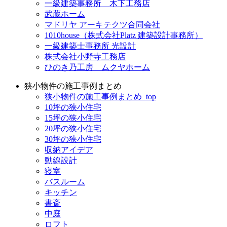
一級建築事務所 木下工務店
武蔵ホーム
マドリヤ アーキテクツ合同会社
1010house（株式会社Platz 建築設計事務所）
一級建築士事務所 光設計
株式会社小野寺工務店
ひのき乃工房 ムクヤホーム
狭小物件の施工事例まとめ
狭小物件の施工事例まとめ_top
10坪の狭小住宅
15坪の狭小住宅
20坪の狭小住宅
30坪の狭小住宅
収納アイデア
動線設計
寝室
バスルーム
キッチン
書斎
中庭
ロフト