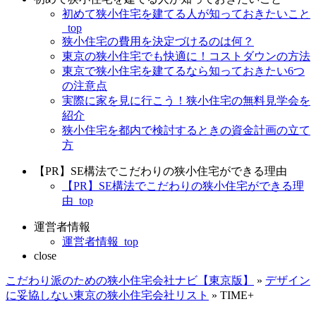
初めて狭小住宅を建てる人が知っておきたいこと
_top
狭小住宅の費用を決定づけるのは何？
東京の狭小住宅でも快適に！コストダウンの方法
東京で狭小住宅を建てるなら知っておきたい6つ
の注意点
実際に家を見に行こう！狭小住宅の無料見学会を
紹介
狭小住宅を都内で検討するときの資金計画の立て
方
【PR】SE構法でこだわりの狭小住宅ができる理由
【PR】SE構法でこだわりの狭小住宅ができる理
由_top
運営者情報
運営者情報_top
close
こだわり派のための狭小住宅会社ナビ【東京版】
»
デザイン
に妥協しない東京の狭小住宅会社リスト
»
TIME+