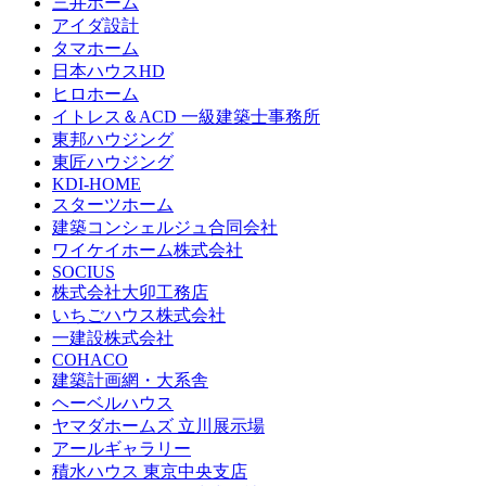
三井ホーム
アイダ設計
タマホーム
日本ハウスHD
ヒロホーム
イトレス＆ACD 一級建築士事務所
東邦ハウジング
東匠ハウジング
KDI-HOME
スターツホーム
建築コンシェルジュ合同会社
ワイケイホーム株式会社
SOCIUS
株式会社大卯工務店
いちごハウス株式会社
一建設株式会社
COHACO
建築計画網・大系舎
ヘーベルハウス
ヤマダホームズ 立川展示場
アールギャラリー
積水ハウス 東京中央支店