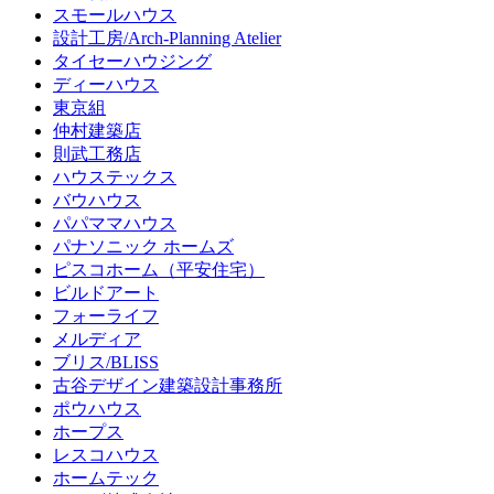
スモールハウス
設計工房/Arch-Planning Atelier
タイセーハウジング
ディーハウス
東京組
仲村建築店
則武工務店
ハウステックス
バウハウス
パパママハウス
パナソニック ホームズ
ピスコホーム（平安住宅）
ビルドアート
フォーライフ
メルディア
ブリス/BLISS
古谷デザイン建築設計事務所
ポウハウス
ホープス
レスコハウス
ホームテック