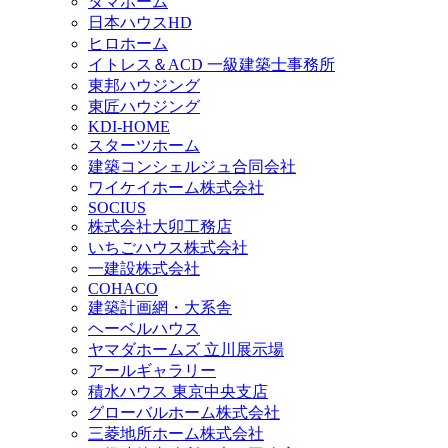
タマホーム
日本ハウスHD
ヒロホーム
イトレス＆ACD 一級建築士事務所
東邦ハウジング
東匠ハウジング
KDI-HOME
スターツホーム
建築コンシェルジュ合同会社
ワイケイホーム株式会社
SOCIUS
株式会社大卯工務店
いちごハウス株式会社
一建設株式会社
COHACO
建築計画網・大系舎
ヘーベルハウス
ヤマダホームズ 立川展示場
アールギャラリー
積水ハウス 東京中央支店
グローバルホーム株式会社
三菱地所ホーム株式会社