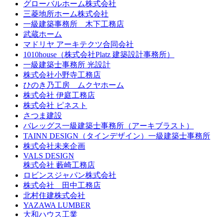
グローバルホーム株式会社
三菱地所ホーム株式会社
一級建築事務所 木下工務店
武蔵ホーム
マドリヤ アーキテクツ合同会社
1010house（株式会社Platz 建築設計事務所）
一級建築士事務所 光設計
株式会社小野寺工務店
ひのき乃工房 ムクヤホーム
株式会社 伊庭工務店
株式会社 ピネスト
さつま建設
バレッグス一級建築士事務所（アーキブラスト）
TAINN DESIGN（タインデザイン）一級建築士事務所
株式会社未来企画
VALS DESIGN
株式会社 藪崎工務店
ロビンスジャパン株式会社
株式会社 田中工務店
北村住建株式会社
YAZAWA LUMBER
大和ハウス工業