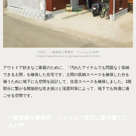
引用元：一級建築士事務所 フォルム公式HP
（https://www.forumu.co.jp/case/case013.html）
アウトドア好きなご家庭のために、「汚れたアイテムでも問題なく収納
できる土間」を確保した住宅です。土間の収納スペースを確保した分を
補うために地下にも空間を設計して、住居スペースを確保しました。1階
部分に繋がる開放的な吹き抜けと湿度対策によって、地下でも快適に過
ごせる空間です。
一級建築士事務所 フォルムで東京に家を建てた
人の声