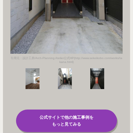
orks/ta
引用元：設計工房/Arch-Planning Atelier公式HP(http://www.sekeikobo.com/works/ta
引用元：設計
kana.html)
公式サイトで他の施工事例を
もっと見てみる