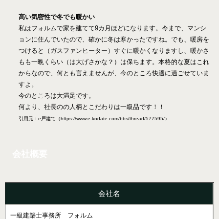
高い気密性で冬でも暖かい
私はフォルムで家を建てて9カ月ほどになります。今まで、マンシ
ョンに住んでいたので、確かに冬は寒かったですね。でも、暖房を
つけると（ガスファンヒーター）すぐに暖かくなりますし、暖かさ
もも一晩くらい（は大げさかな？）は保ちます。本格的な夏はこれ
からなので、何とも言えませんが、今のところ快適に過ごせていま
すよ。
今のところは大満足です。
何より、社長のの人柄とこだわりは一級品です！！
引用元：e戸建て（https://www.e-kodate.com/bbs/thread/577595/）
会社概要
会社名
一級建築士事務所 フォルム