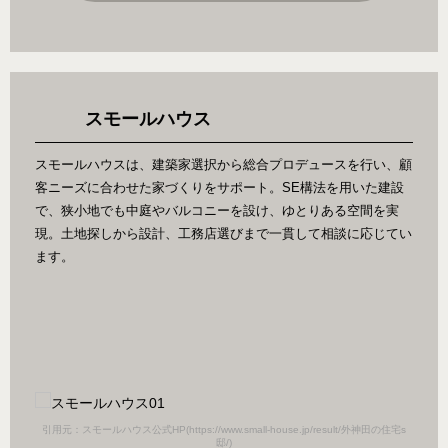
スモールハウス
スモールハウスは、建築家選択から総合プロデュースを行い、顧
客ニーズに合わせた家づくりをサポート。SE構法を用いた建設
で、狭小地でも中庭やバルコニーを設け、ゆとりある空間を実
現。土地探しから設計、工務店選びまで一貫して相談に応じてい
ます。
引用元：スモールハウス公式HP(https://www.small-house.jp/result/外神田の住宅s
引用元：
邸/)