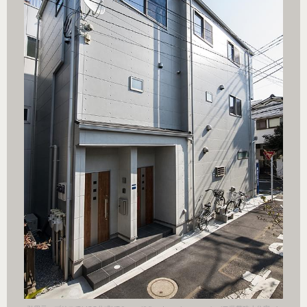
小住宅.ph
引用元：ブ