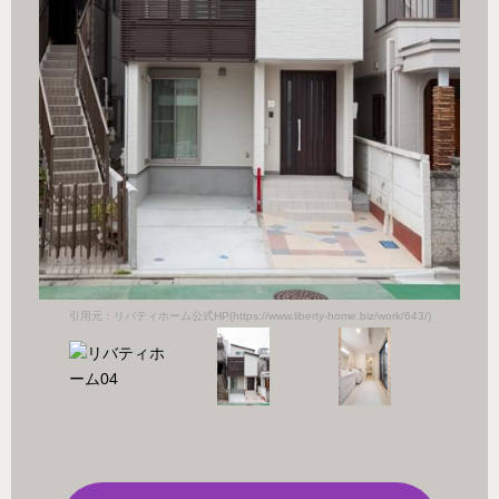
/)
引用元：リバティホーム公式HP(https://www.liberty-home.biz/work/643/)
引