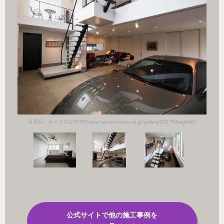
k/)
引用
引用元：ホープス公式HP(https://archi-hopes.co.jp/gallery/201704stgknk/)
公式サイトで他の施工事例を